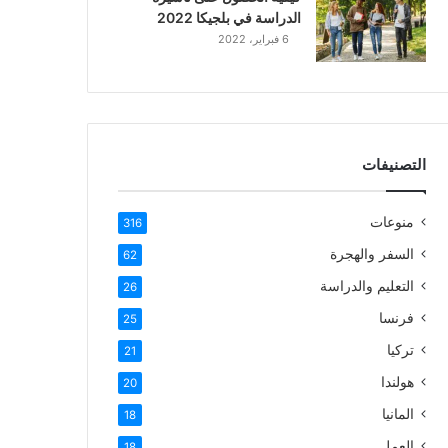
الدراسة في بلجيكا 2022
6 فبراير، 2022
التصنيفات
منوعات
316
السفر والهجرة
62
التعليم والدراسة
26
فرنسا
25
تركيا
21
هولندا
20
المانيا
18
العمل
18