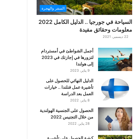
ت
السفر والهجرة
ت
ا
السياحة في جورجيا .. الدليل الكامل 2022
ر
معلومات وحقائق مفيدة
ا
22 ديسمبر، 2021
ل
ك
أجمل الشواطئ في أمستردام
ل
لتزورها في إجازتك في 2023
ا
إلى هولندا
س
9 يناير، 2023
ي
ك
الدليل النهائي للحصول على
ي
تأشيرة عمل فنلندا .. خيارات
ة
العمل بعد الدراسة
ا
8 يناير، 2022
ل
ع
الحصول على الجنسية الهولندية
ر
من خلال التجنيس 2022
ب
28 يناير، 2022
ي
ة
كيفية الحصول على تأشيرة