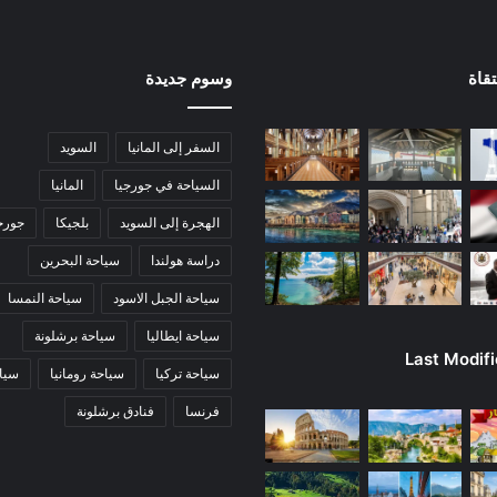
قاة
وسوم جديدة
السفر إلى المانيا
السويد
السياحة في جورجيا
المانيا
الهجرة إلى السويد
بلجيكا
جورج
دراسة هولندا
سياحة البحرين
سياحة الجبل الاسود
سياحة النمسا
سياحة ايطاليا
سياحة برشلونة
Last Modif
سياحة تركيا
سياحة رومانيا
سياح
فرنسا
فنادق برشلونة