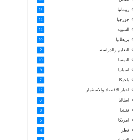
رومانيا
15
جورجيا
14
السويد
14
بريطانيا
10
التعليم والدراسة.
2
النمسا
10
اسبانيا
8
بلجيكا
7
اخبار الاقتصاد والاستثمار
12
ايطاليا
6
فنلندا
6
امريكا
5
قطر
4
التشيك