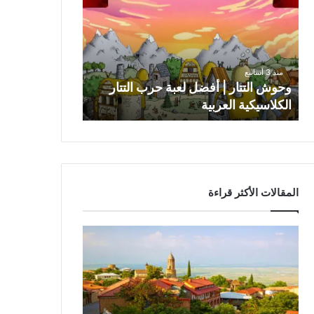
و
ش
ا
ل
ت
منذ 3 أسابيع
ت
وحوش التتار | أفضل لعبة حرب التتار
ا
الكلاسيكية العربية
ر
|
أ
ف
ض
ل
المقالات الأكثر قراءة
ل
ع
ب
ة
ح
ر
ب
ا
ل