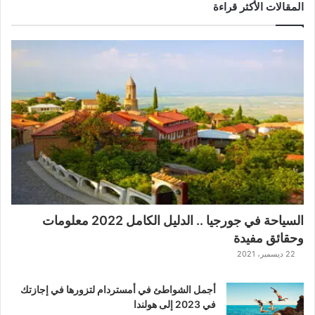
ض
المقالات الأكثر قراءة
ل
ل
ع
ب
ة
ح
ر
ب
ا
ل
ت
ت
ا
ر
السياحة في جورجيا .. الدليل الكامل 2022 معلومات
ا
وحقائق مفيدة
ل
ك
22 ديسمبر، 2021
ل
ا
أجمل الشواطئ في أمستردام لتزورها في إجازتك
س
في 2023 إلى هولندا
ي