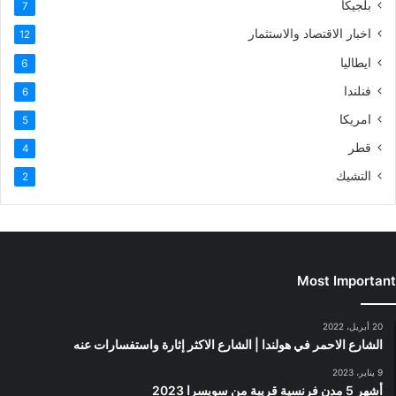
بلجيكا
7
اخبار الاقتصاد والاستثمار
12
ايطاليا
6
فنلندا
6
امريكا
5
قطر
4
التشيك
2
Most Important
20 أبريل، 2022
الشارع الاحمر في هولندا | الشارع الاكثر إثارة واستفسارات عنه
9 يناير، 2023
أشهر 5 مدن فرنسية قريبة من سويسرا 2023