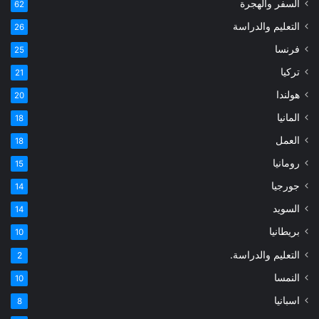
السفر والهجرة
62
التعليم والدراسة
26
فرنسا
25
تركيا
21
هولندا
20
المانيا
18
العمل
18
رومانيا
15
جورجيا
14
السويد
14
بريطانيا
10
التعليم والدراسة.
2
النمسا
10
اسبانيا
8