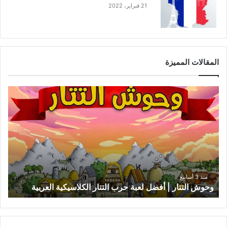
21 فبراير، 2022
المقالات المميزة
و
ح
و
ش
ا
ل
ت
ت
ا
منذ 3 أسابيع
وحوش التتار | أفضل لعبة حرب التتار الكلاسيكية العربية
ر
|
أ
ف