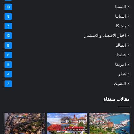
النمسا
10
اسبانيا
8
بلجيكا
7
اخبار الاقتصاد والاستثمار
12
ايطاليا
6
فنلندا
6
امريكا
5
قطر
4
التشيك
2
مقالات منتقاة