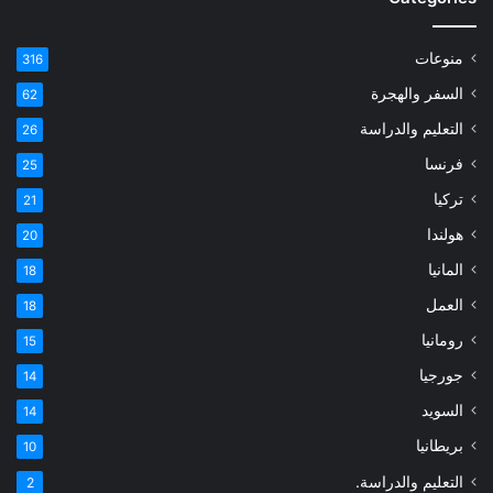
منوعات
316
السفر والهجرة
62
التعليم والدراسة
26
فرنسا
25
تركيا
21
هولندا
20
المانيا
18
العمل
18
رومانيا
15
جورجيا
14
السويد
14
بريطانيا
10
التعليم والدراسة.
2