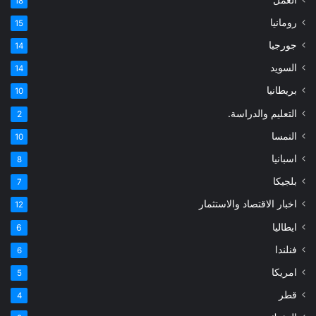
العمل
18
رومانيا
15
جورجيا
14
السويد
14
بريطانيا
10
التعليم والدراسة.
2
النمسا
10
اسبانيا
8
بلجيكا
7
اخبار الاقتصاد والاستثمار
12
ايطاليا
6
فنلندا
6
امريكا
5
قطر
4