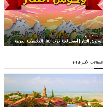
التتار
|
أفضل
لعبة
حرب
التتار
الكلاسيكية
العربية
منذ 3 أسابيع
وحوش التتار | أفضل لعبة حرب التتار الكلاسيكية العربية
المقالات الأكثر قراءة