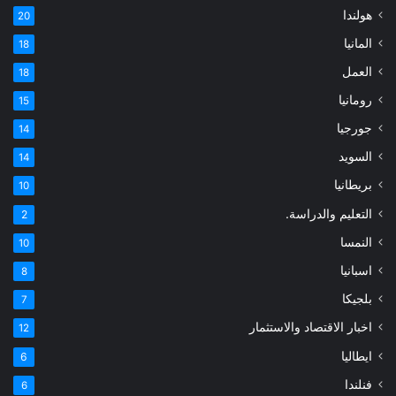
هولندا
20
المانيا
18
العمل
18
رومانيا
15
جورجيا
14
السويد
14
بريطانيا
10
التعليم والدراسة.
2
النمسا
10
اسبانيا
8
بلجيكا
7
اخبار الاقتصاد والاستثمار
12
ايطاليا
6
فنلندا
6