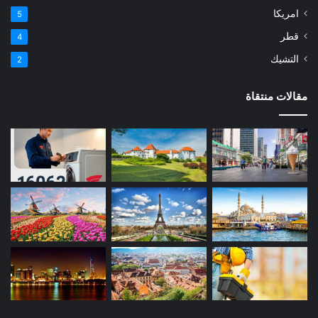
امريكا
5
قطر
4
التشيك
2
مقالات منتقاة