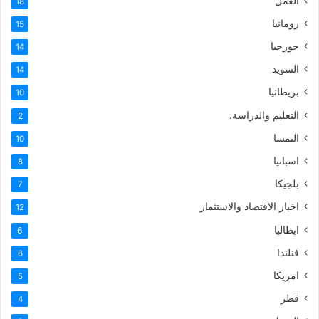
العمل
18
رومانيا
15
جورجيا
14
السويد
14
بريطانيا
10
التعليم والدراسة.
2
النمسا
10
اسبانيا
8
بلجيكا
7
اخبار الاقتصاد والاستثمار
12
ايطاليا
6
فنلندا
6
امريكا
5
قطر
4