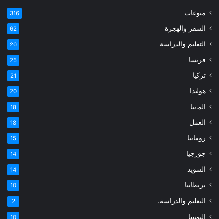
منوعات
316
السفر والهجرة
62
التعليم والدراسة
26
فرنسا
25
تركيا
21
هولندا
20
المانيا
18
العمل
18
رومانيا
15
جورجيا
14
السويد
14
بريطانيا
10
التعليم والدراسة.
2
النمسا
10