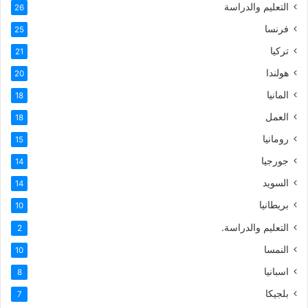
التعليم والدراسة
26
فرنسا
25
تركيا
21
هولندا
20
المانيا
18
العمل
18
رومانيا
15
جورجيا
14
السويد
14
بريطانيا
10
التعليم والدراسة.
2
النمسا
10
اسبانيا
8
بلجيكا
7