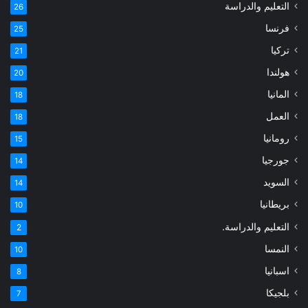
التعليم والدراسة
26
فرنسا
25
تركيا
21
هولندا
20
المانيا
18
العمل
18
رومانيا
15
جورجيا
14
السويد
14
بريطانيا
10
التعليم والدراسة.
2
النمسا
10
اسبانيا
8
بلجيكا
7