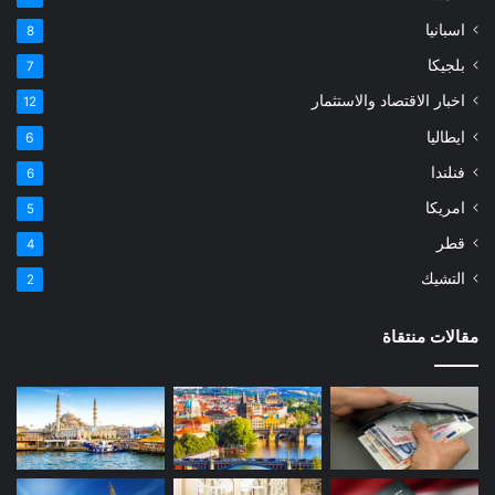
اسبانيا
8
بلجيكا
7
اخبار الاقتصاد والاستثمار
12
ايطاليا
6
فنلندا
6
امريكا
5
قطر
4
التشيك
2
مقالات منتقاة