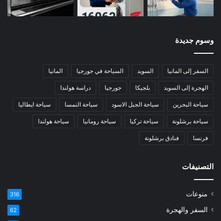
وسوم جديدة
السفر إلى المانيا
السويد
السياحة في جورجيا
المانيا
الهجرة إلى السويد
بلجيكا
جورجيا
دراسة هولندا
سياحة البحرين
سياحة الجبل الاسود
سياحة النمسا
سياحة ايطاليا
سياحة برشلونة
سياحة تركيا
سياحة رومانيا
سياحة هولندا
فرنسا
فنادق برشلونة
التصنيفات
منوعات
316
السفر والهجرة
62