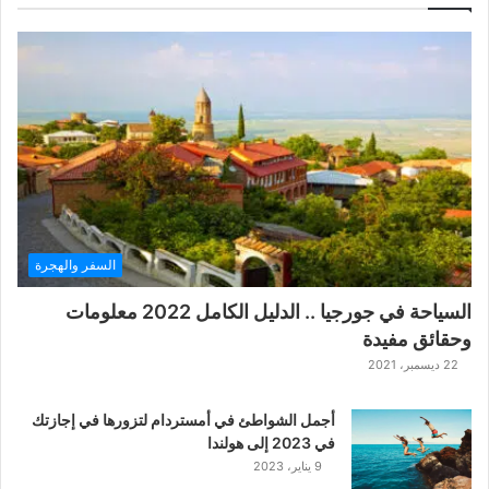
ل
ع
ب
ة
ح
ر
ب
ا
ل
ت
ت
السفر والهجرة
ا
ر
السياحة في جورجيا .. الدليل الكامل 2022 معلومات
ا
وحقائق مفيدة
ل
ك
22 ديسمبر، 2021
ل
ا
أجمل الشواطئ في أمستردام لتزورها في إجازتك
س
في 2023 إلى هولندا
ي
9 يناير، 2023
ك