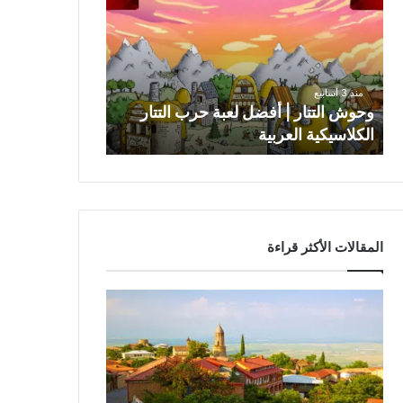
و
ش
ا
ل
ت
منذ 3 أسابيع
ت
وحوش التتار | أفضل لعبة حرب التتار
ا
الكلاسيكية العربية
ر
|
أ
ف
ض
ل
المقالات الأكثر قراءة
ل
ع
ب
ة
ح
ر
ب
ا
ل