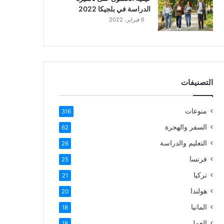
الدراسة في بلجيكا 2022
6 فبراير، 2022
التصنيفات
منوعات
316
السفر والهجرة
62
التعليم والدراسة
26
فرنسا
25
تركيا
21
هولندا
20
المانيا
18
العمل
18