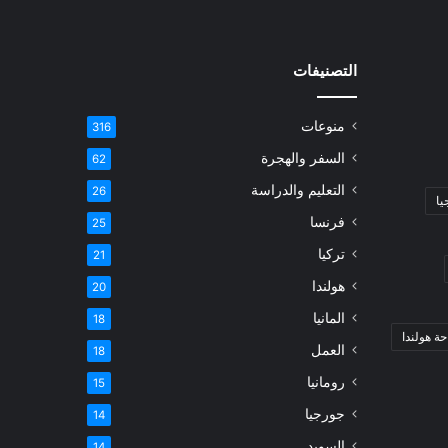
التصنيفات
منوعات
316
السفر والهجرة
62
التعليم والدراسة
26
يا
فرنسا
25
تركيا
21
هولندا
20
المانيا
18
ة هولندا
العمل
18
رومانيا
15
جورجيا
14
السويد
14