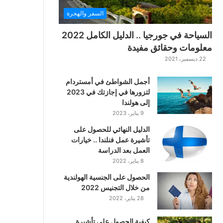
ت
السفر والهجرة
ت
ا
السياحة في جورجيا .. الدليل الكامل 2022
ر
معلومات وحقائق مفيدة
ا
22 ديسمبر، 2021
ل
ك
أجمل الشواطئ في أمستردام
ل
لتزورها في إجازتك في 2023
ا
إلى هولندا
س
9 يناير، 2023
ي
ك
الدليل النهائي للحصول على
ي
تأشيرة عمل فنلندا .. خيارات
ة
العمل بعد الدراسة
ا
8 يناير، 2022
ل
ع
الحصول على الجنسية الهولندية
ر
من خلال التجنيس 2022
ب
28 يناير، 2022
ي
ة
كيفية الحصول على تأشيرة