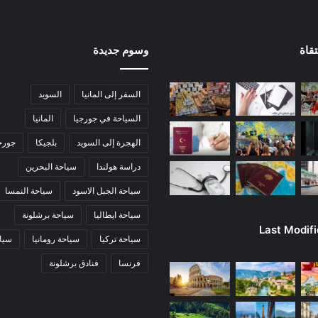
قاة
وسوم جديدة
السفر إلى المانيا
السويد
السياحة في جورجيا
المانيا
الهجرة إلى السويد
بلجيكا
جورج
دراسة هولندا
سياحة البحرين
سياحة الجبل الاسود
سياحة النمسا
سياحة ايطاليا
سياحة برشلونة
Last Modif
سياحة تركيا
سياحة رومانيا
سياح
فرنسا
فنادق برشلونة