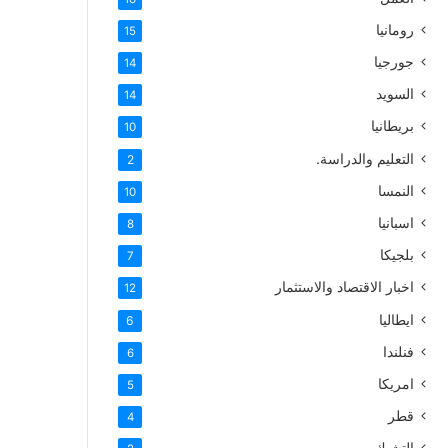
رومانيا
15
جورجيا
14
السويد
14
بريطانيا
10
التعليم والدراسة.
2
النمسا
10
اسبانيا
8
بلجيكا
7
اخبار الاقتصاد والاستثمار
12
ايطاليا
6
فنلندا
6
امريكا
5
قطر
4
التشيك