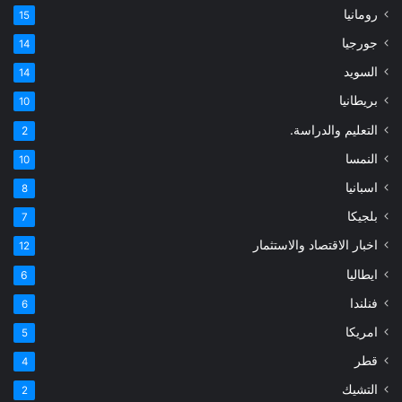
رومانيا
15
جورجيا
14
السويد
14
بريطانيا
10
التعليم والدراسة.
2
النمسا
10
اسبانيا
8
بلجيكا
7
اخبار الاقتصاد والاستثمار
12
ايطاليا
6
فنلندا
6
امريكا
5
قطر
4
التشيك
2