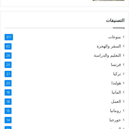
التصنيفات
منوعات
317
السفر والهجرة
62
التعليم والدراسة
26
فرنسا
25
تركيا
21
هولندا
20
المانيا
18
العمل
18
رومانيا
15
جورجيا
14