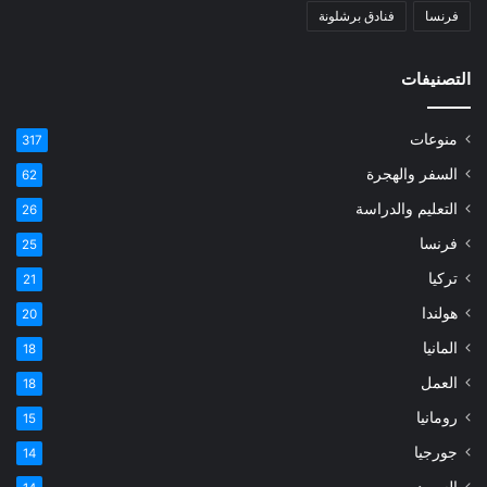
فرنسا
فنادق برشلونة
التصنيفات
منوعات
317
السفر والهجرة
62
التعليم والدراسة
26
فرنسا
25
تركيا
21
هولندا
20
المانيا
18
العمل
18
رومانيا
15
جورجيا
14
السويد