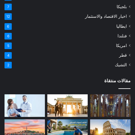
بلجيكا
7
اخبار الاقتصاد والاستثمار
12
ايطاليا
6
فنلندا
6
امريكا
5
قطر
4
التشيك
2
مقالات منتقاة