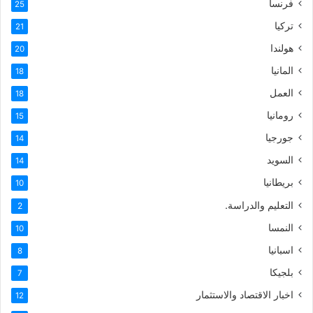
فرنسا
25
تركيا
21
هولندا
20
المانيا
18
العمل
18
رومانيا
15
جورجيا
14
السويد
14
بريطانيا
10
التعليم والدراسة.
2
النمسا
10
اسبانيا
8
بلجيكا
7
اخبار الاقتصاد والاستثمار
12