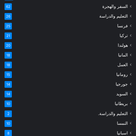
السفر والهجرة
62
التعليم والدراسة
26
فرنسا
25
تركيا
21
هولندا
20
المانيا
18
العمل
18
رومانيا
15
جورجيا
14
السويد
14
بريطانيا
10
التعليم والدراسة.
2
النمسا
10
اسبانيا
8