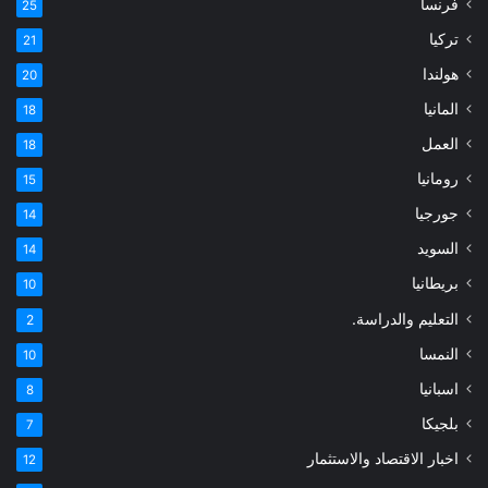
فرنسا
25
تركيا
21
هولندا
20
المانيا
18
العمل
18
رومانيا
15
جورجيا
14
السويد
14
بريطانيا
10
التعليم والدراسة.
2
النمسا
10
اسبانيا
8
بلجيكا
7
اخبار الاقتصاد والاستثمار
12