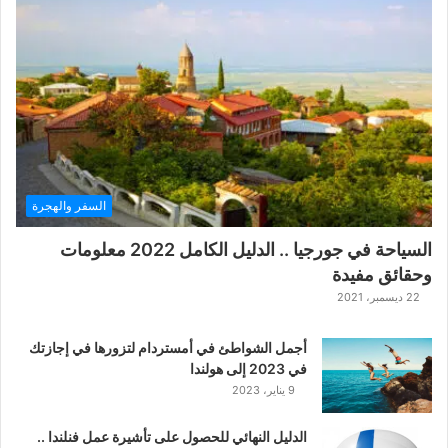
ع
ب
ة
ح
ر
ب
ا
ل
ت
ت
السفر والهجرة
ا
ر
السياحة في جورجيا .. الدليل الكامل 2022 معلومات
ا
وحقائق مفيدة
ل
ك
22 ديسمبر، 2021
ل
ا
أجمل الشواطئ في أمستردام لتزورها في إجازتك
س
في 2023 إلى هولندا
ي
9 يناير، 2023
ك
ي
الدليل النهائي للحصول على تأشيرة عمل فنلندا ..
ة