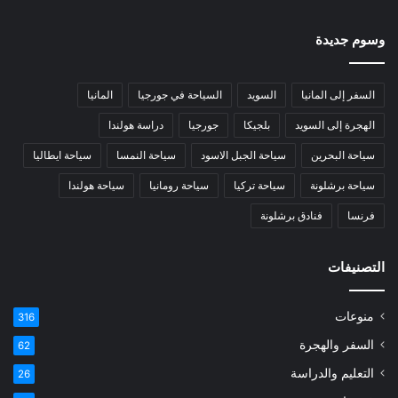
وسوم جديدة
السفر إلى المانيا
السويد
السياحة في جورجيا
المانيا
الهجرة إلى السويد
بلجيكا
جورجيا
دراسة هولندا
سياحة البحرين
سياحة الجبل الاسود
سياحة النمسا
سياحة ايطاليا
سياحة برشلونة
سياحة تركيا
سياحة رومانيا
سياحة هولندا
فرنسا
فنادق برشلونة
التصنيفات
منوعات
316
السفر والهجرة
62
التعليم والدراسة
26