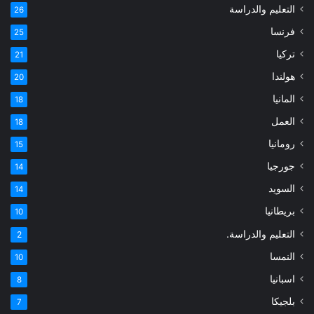
التعليم والدراسة
26
فرنسا
25
تركيا
21
هولندا
20
المانيا
18
العمل
18
رومانيا
15
جورجيا
14
السويد
14
بريطانيا
10
التعليم والدراسة.
2
النمسا
10
اسبانيا
8
بلجيكا
7