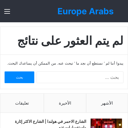
Europe Arabs
بحث
الق
عن
لم يتم العثور على نتائج
يبدوا أننا لم ’ نستطع أن نجد ما ’ تبحث عنه. من الممكن أن يساعدك البحث.
ا
ل
ب
ح
ث
الأشهر
الأخيرة
تعليقات
ع
ن
:
الشارع الاحمر في هولندا | الشارع الاكثر إثارة
واستفسارات عنه