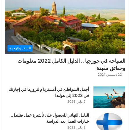
ة
ح
ر
ب
ا
ل
ت
ت
السفر والهجرة
ا
ر
السياحة في جورجيا .. الدليل الكامل 2022 معلومات
ا
وحقائق مفيدة
ل
ك
22 ديسمبر، 2021
ل
ا
أجمل الشواطئ في أمستردام لتزورها في إجازتك
س
في 2023 إلى هولندا
ي
9 يناير، 2023
ك
ي
الدليل النهائي للحصول على تأشيرة عمل فنلندا ..
ة
خيارات العمل بعد الدراسة
ا
8 يناير، 2022
ل