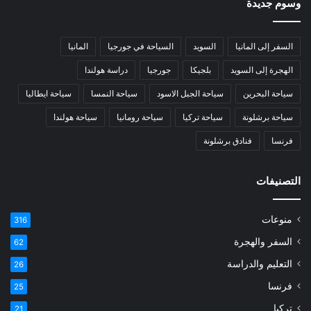
وسوم جديدة
السفر إلى المانيا
السويد
السياحة في جورجيا
المانيا
الهجرة إلى السويد
بلجيكا
جورجيا
دراسة هولندا
سياحة البحرين
سياحة الجبل الاسود
سياحة النمسا
سياحة ايطاليا
سياحة برشلونة
سياحة تركيا
سياحة رومانيا
سياحة هولندا
فرنسا
فنادق برشلونة
التصنيفات
منوعات
316
السفر والهجرة
62
التعليم والدراسة
26
فرنسا
25
تركيا
21