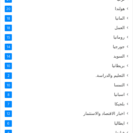
هولندا
20
المانيا
18
العمل
18
رومانيا
15
جورجيا
14
السويد
14
بريطانيا
10
التعليم والدراسة.
2
النمسا
10
اسبانيا
8
بلجيكا
7
اخبار الاقتصاد والاستثمار
12
ايطاليا
6
فنلندا
6