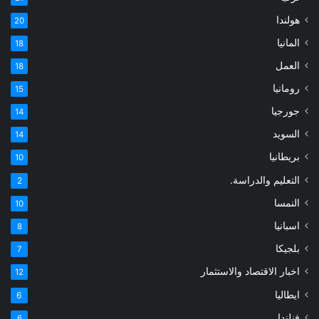
هولندا
20
المانيا
18
العمل
18
رومانيا
15
جورجيا
14
السويد
14
بريطانيا
10
التعليم والدراسة.
2
النمسا
10
اسبانيا
8
بلجيكا
7
اخبار الاقتصاد والاستثمار
12
ايطاليا
6
فنلندا
6