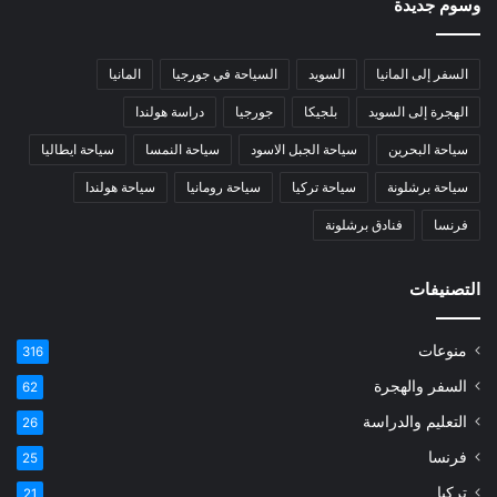
وسوم جديدة
السفر إلى المانيا
السويد
السياحة في جورجيا
المانيا
الهجرة إلى السويد
بلجيكا
جورجيا
دراسة هولندا
سياحة البحرين
سياحة الجبل الاسود
سياحة النمسا
سياحة ايطاليا
سياحة برشلونة
سياحة تركيا
سياحة رومانيا
سياحة هولندا
فرنسا
فنادق برشلونة
التصنيفات
منوعات
316
السفر والهجرة
62
التعليم والدراسة
26
فرنسا
25
تركيا
21