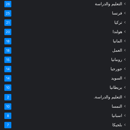
التعليم والدراسة
26
فرنسا
25
تركيا
21
هولندا
20
المانيا
18
العمل
18
رومانيا
15
جورجيا
14
السويد
14
بريطانيا
10
التعليم والدراسة.
2
النمسا
10
اسبانيا
8
بلجيكا
7