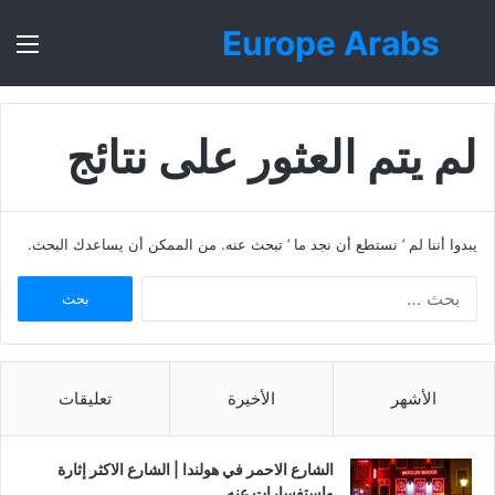
Europe Arabs
بحث
الق
عن
لم يتم العثور على نتائج
يبدوا أننا لم ’ نستطع أن نجد ما ’ تبحث عنه. من الممكن أن يساعدك البحث.
ا
ل
ب
ح
ث
الأشهر
الأخيرة
تعليقات
ع
ن
:
الشارع الاحمر في هولندا | الشارع الاكثر إثارة
واستفسارات عنه