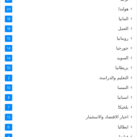
هولندا
20
المانيا
18
العمل
18
رومانيا
15
جورجيا
14
السويد
14
بريطانيا
10
التعليم والدراسة.
2
النمسا
10
اسبانيا
8
بلجيكا
7
اخبار الاقتصاد والاستثمار
12
ايطاليا
6
فنلندا
6