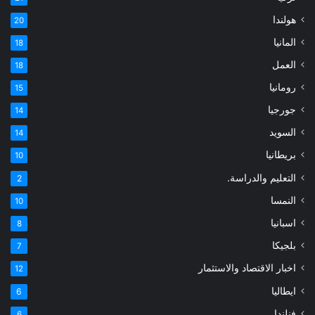
هولندا
20
المانيا
18
العمل
18
رومانيا
15
جورجيا
14
السويد
14
بريطانيا
10
التعليم والدراسة.
2
النمسا
10
اسبانيا
8
بلجيكا
7
اخبار الاقتصاد والاستثمار
12
ايطاليا
6
فنلندا
6