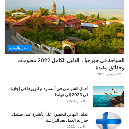
ة
ح
ر
ب
ا
ل
ت
ت
السفر والهجرة
ا
ر
السياحة في جورجيا .. الدليل الكامل 2022 معلومات
ا
وحقائق مفيدة
ل
ك
22 ديسمبر، 2021
ل
ا
أجمل الشواطئ في أمستردام لتزورها في إجازتك
س
في 2023 إلى هولندا
ي
9 يناير، 2023
ك
ي
الدليل النهائي للحصول على تأشيرة عمل فنلندا ..
ة
خيارات العمل بعد الدراسة
ا
8 يناير، 2022
ل