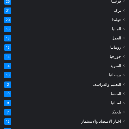
فرنسا
25
تركيا
21
هولندا
20
المانيا
18
العمل
18
رومانيا
15
جورجيا
14
السويد
14
بريطانيا
10
التعليم والدراسة.
2
النمسا
10
اسبانيا
8
بلجيكا
7
اخبار الاقتصاد والاستثمار
12