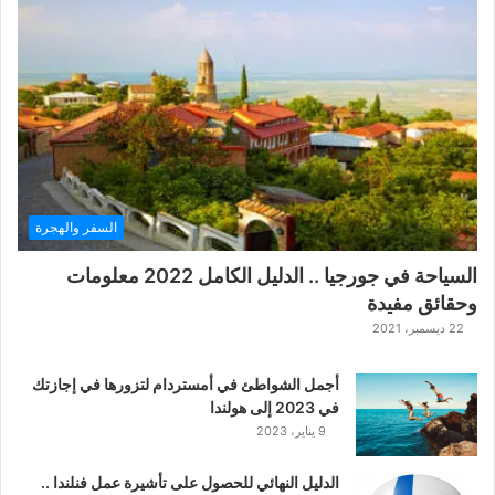
ع
ب
ة
ح
ر
ب
ا
ل
ت
ت
السفر والهجرة
ا
ر
السياحة في جورجيا .. الدليل الكامل 2022 معلومات
ا
وحقائق مفيدة
ل
ك
22 ديسمبر، 2021
ل
ا
أجمل الشواطئ في أمستردام لتزورها في إجازتك
س
في 2023 إلى هولندا
ي
9 يناير، 2023
ك
ي
الدليل النهائي للحصول على تأشيرة عمل فنلندا ..
ة