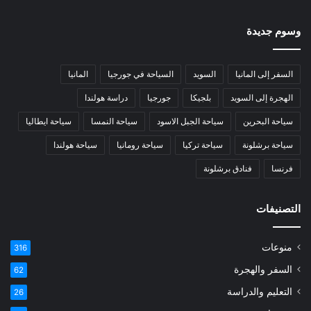
وسوم جديدة
السفر إلى المانيا
السويد
السياحة في جورجيا
المانيا
الهجرة إلى السويد
بلجيكا
جورجيا
دراسة هولندا
سياحة البحرين
سياحة الجبل الاسود
سياحة النمسا
سياحة ايطاليا
سياحة برشلونة
سياحة تركيا
سياحة رومانيا
سياحة هولندا
فرنسا
فنادق برشلونة
التصنيفات
منوعات
316
السفر والهجرة
62
التعليم والدراسة
26