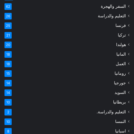
السفر والهجرة
62
التعليم والدراسة
26
فرنسا
25
تركيا
21
هولندا
20
المانيا
18
العمل
18
رومانيا
15
جورجيا
14
السويد
14
بريطانيا
10
التعليم والدراسة.
2
النمسا
10
اسبانيا
8