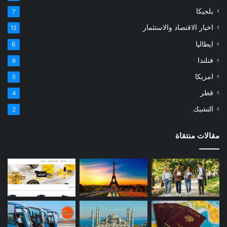
بلجيكا
7
اخبار الاقتصاد والاستثمار
12
ايطاليا
6
فنلندا
6
امريكا
5
قطر
4
التشيك
2
مقالات منتقاة