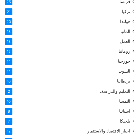
فرنسا
25
تركيا
21
هولندا
20
المانيا
18
العمل
18
رومانيا
15
جورجيا
14
السويد
14
بريطانيا
10
التعليم والدراسة.
2
النمسا
10
اسبانيا
8
بلجيكا
7
اخبار الاقتصاد والاستثمار
12