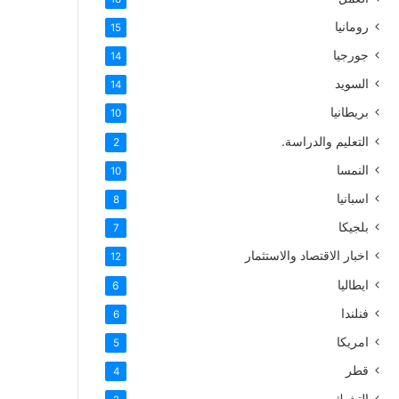
رومانيا
15
جورجيا
14
السويد
14
بريطانيا
10
التعليم والدراسة.
2
النمسا
10
اسبانيا
8
بلجيكا
7
اخبار الاقتصاد والاستثمار
12
ايطاليا
6
فنلندا
6
امريكا
5
قطر
4
التشيك