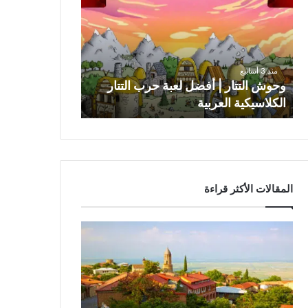
و
ش
ا
ل
ت
منذ 3 أسابيع
ت
وحوش التتار | أفضل لعبة حرب التتار
ا
الكلاسيكية العربية
ر
|
أ
ف
ض
ل
المقالات الأكثر قراءة
ل
ع
ب
ة
ح
ر
ب
ا
ل