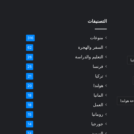
التصنيفات
منوعات
316
السفر والهجرة
62
التعليم والدراسة
26
يا
فرنسا
25
تركيا
21
هولندا
20
المانيا
18
ة هولندا
العمل
18
رومانيا
15
جورجيا
14
السويد
14