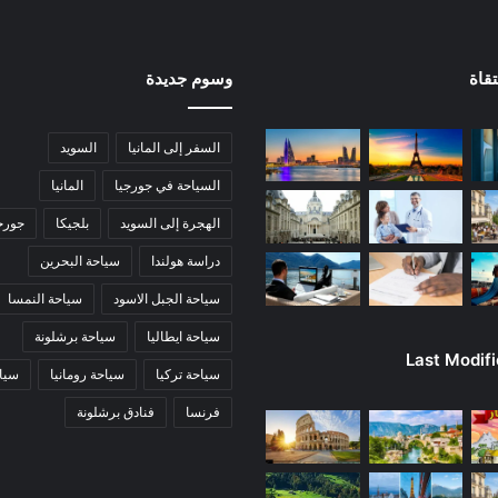
قاة
وسوم جديدة
السفر إلى المانيا
السويد
السياحة في جورجيا
المانيا
الهجرة إلى السويد
بلجيكا
جورج
دراسة هولندا
سياحة البحرين
سياحة الجبل الاسود
سياحة النمسا
سياحة ايطاليا
سياحة برشلونة
Last Modif
سياحة تركيا
سياحة رومانيا
سياح
فرنسا
فنادق برشلونة