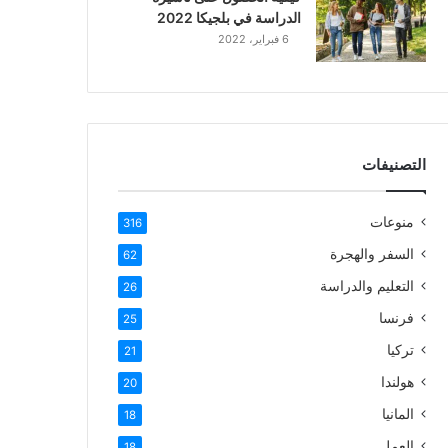
الدراسة في بلجيكا 2022
6 فبراير، 2022
التصنيفات
منوعات
316
السفر والهجرة
62
التعليم والدراسة
26
فرنسا
25
تركيا
21
هولندا
20
المانيا
18
العمل
18