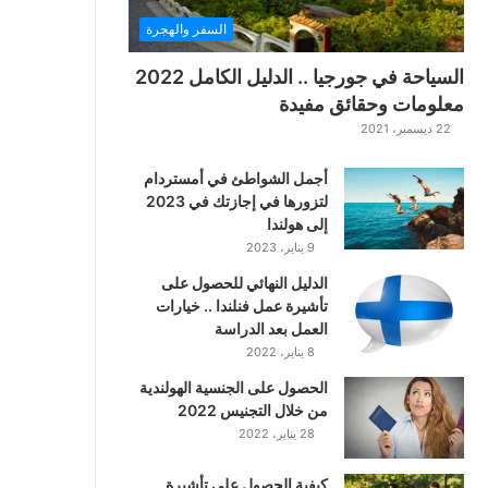
ت
السفر والهجرة
ت
ا
السياحة في جورجيا .. الدليل الكامل 2022
ر
معلومات وحقائق مفيدة
ا
22 ديسمبر، 2021
ل
ك
أجمل الشواطئ في أمستردام
ل
لتزورها في إجازتك في 2023
ا
إلى هولندا
س
9 يناير، 2023
ي
ك
الدليل النهائي للحصول على
ي
تأشيرة عمل فنلندا .. خيارات
ة
العمل بعد الدراسة
ا
8 يناير، 2022
ل
ع
الحصول على الجنسية الهولندية
ر
من خلال التجنيس 2022
ب
28 يناير، 2022
ي
ة
كيفية الحصول على تأشيرة