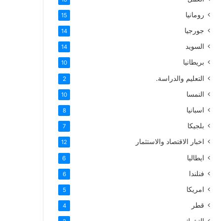
رومانيا
15
جورجيا
14
السويد
14
بريطانيا
10
التعليم والدراسة.
2
النمسا
10
اسبانيا
8
بلجيكا
7
اخبار الاقتصاد والاستثمار
12
ايطاليا
6
فنلندا
6
امريكا
5
قطر
4
التشيك