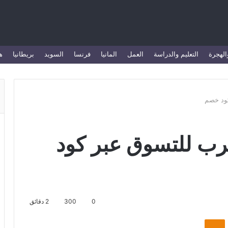
الهجرة
التعليم والدراسة
العمل
المانيا
فرنسا
السويد
بريطانيا
ه
كود خصم
رب للتسوق عبر كود
0
300
2 دقائق
Odnoklassniki