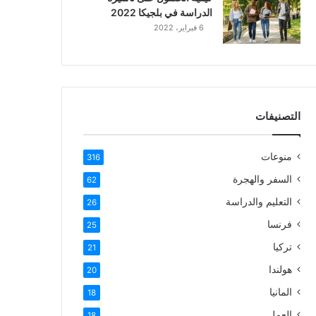
الدراسة في بلجيكا 2022
6 فبراير، 2022
التصنيفات
منوعات
316
السفر والهجرة
62
التعليم والدراسة
26
فرنسا
25
تركيا
21
هولندا
20
المانيا
18
العمل
18