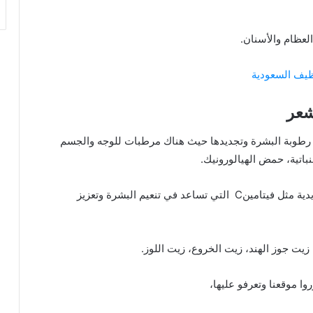
عظام والأسنان.
يف السعودية
شعر
طوبة البشرة وتجديدها حيث هناك مرطبات للوجه والجسم
باتية، حمض الهيالورونيك.
كما يتوفر في ايهيرب كريمات تحتوي على مكونات تجديدية مثل فيتامينC التي تساعد في تنعيم البشرة وتعزيز
يت جوز الهند، زيت الخروع، زيت اللوز.
ا موقعنا وتعرفو عليها،