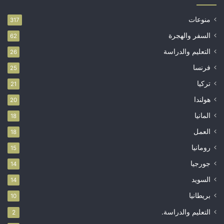
منوعات
317
السفر والهجرة
62
التعليم والدراسة
26
فرنسا
25
تركيا
21
هولندا
20
المانيا
18
العمل
18
رومانيا
15
جورجيا
14
السويد
14
بريطانيا
10
التعليم والدراسة.
2