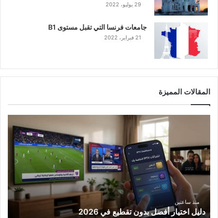
29 يوليو، 2022
جامعات فرنسا التي تقبل مستوى B1
21 فبراير، 2022
المقالات المميزة
د
ل
ي
ل
ا
خ
ت
ي
ا
منذ ساعتين
دليل اختيار أفضل بدون تقطيع في 2026
ر