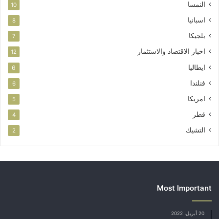
النمسا
10
اسبانيا
8
بلجيكا
7
اخبار الاقتصاد والاستثمار
12
ايطاليا
6
فنلندا
6
امريكا
5
قطر
4
التشيك
2
Most Important
20 أبريل، 2022