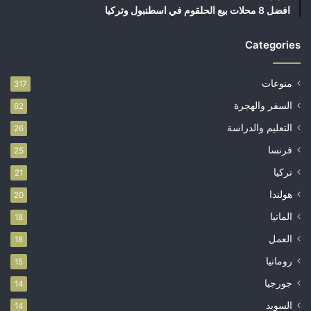
افضل 8 محلات بيع الحلقوم في اسطنبول وتركيا
Categories
منوعات
317
السفر والهجرة
62
التعليم والدراسة
26
فرنسا
25
تركيا
21
هولندا
20
المانيا
18
العمل
18
رومانيا
15
جورجيا
14
السويد
14