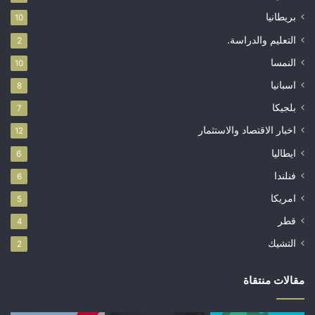
بريطانيا
10
التعليم والدراسة.
2
النمسا
10
اسبانيا
8
بلجيكا
7
اخبار الاقتصاد والاستثمار
12
ايطاليا
6
فنلندا
6
امريكا
5
قطر
4
التشيك
2
مقالات منتقاة