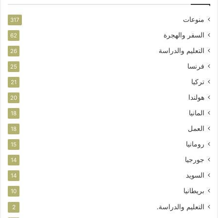
منوعات
317
السفر والهجرة
62
التعليم والدراسة
26
فرنسا
25
تركيا
21
هولندا
20
المانيا
18
العمل
18
رومانيا
15
جورجيا
14
السويد
14
بريطانيا
10
التعليم والدراسة.
2