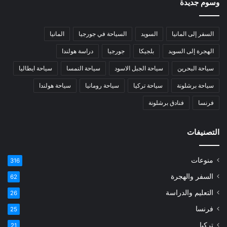
وسوم جديدة
السفر إلى المانيا
السويد
السياحة في جورجيا
المانيا
الهجرة إلى السويد
بلجيكا
جورجيا
دراسة هولندا
سياحة البحرين
سياحة الجبل الاسود
سياحة النمسا
سياحة ايطاليا
سياحة برشلونة
سياحة تركيا
سياحة رومانيا
سياحة هولندا
فرنسا
فنادق برشلونة
التصنيفات
منوعات
316
السفر والهجرة
62
التعليم والدراسة
26
فرنسا
25
تركيا
21