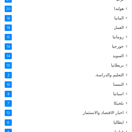
هولندا
20
المانيا
18
العمل
18
رومانيا
15
جورجيا
14
السويد
14
بريطانيا
10
التعليم والدراسة.
2
النمسا
10
اسبانيا
8
بلجيكا
7
اخبار الاقتصاد والاستثمار
12
ايطاليا
6
فنلندا
6