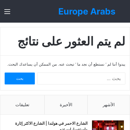
Europe Arabs
بحث
الق
عن
لم يتم العثور على نتائج
يبدوا أننا لم ’ نستطع أن نجد ما ’ تبحث عنه. من الممكن أن يساعدك البحث.
ا
ل
ب
ح
ث
الأشهر
الأخيرة
تعليقات
ع
ن
:
الشارع الاحمر في هولندا | الشارع الاكثر إثارة
واستفسارات عنه