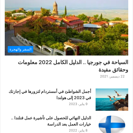
ة
ح
ر
ب
ا
ل
ت
ت
السفر والهجرة
ا
ر
السياحة في جورجيا .. الدليل الكامل 2022 معلومات
ا
وحقائق مفيدة
ل
ك
22 ديسمبر، 2021
ل
ا
أجمل الشواطئ في أمستردام لتزورها في إجازتك
س
في 2023 إلى هولندا
ي
9 يناير، 2023
ك
ي
الدليل النهائي للحصول على تأشيرة عمل فنلندا ..
ة
خيارات العمل بعد الدراسة
ا
8 يناير، 2022
ل