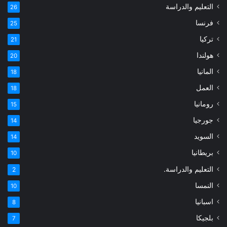
التعليم والدراسة
26
فرنسا
25
تركيا
21
هولندا
20
المانيا
18
العمل
18
رومانيا
15
جورجيا
14
السويد
14
بريطانيا
10
التعليم والدراسة.
2
النمسا
10
اسبانيا
8
بلجيكا
7