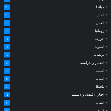
هولندا
20
المانيا
18
العمل
18
رومانيا
15
جورجيا
14
السويد
14
بريطانيا
10
التعليم والدراسة.
2
النمسا
10
اسبانيا
8
بلجيكا
7
اخبار الاقتصاد والاستثمار
12
ايطاليا
6
فنلندا
6