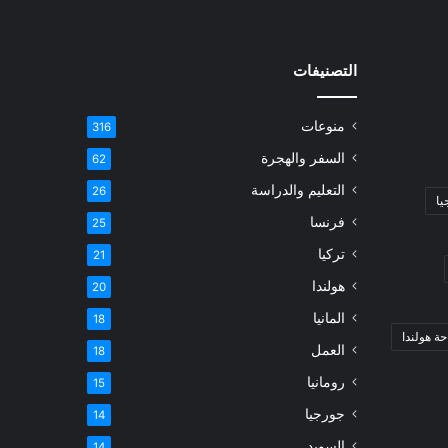
التصنيفات
منوعات
316
السفر والهجرة
62
التعليم والدراسة
26
يا
فرنسا
25
تركيا
21
هولندا
20
المانيا
18
ة هولندا
العمل
18
رومانيا
15
جورجيا
14
السويد
14