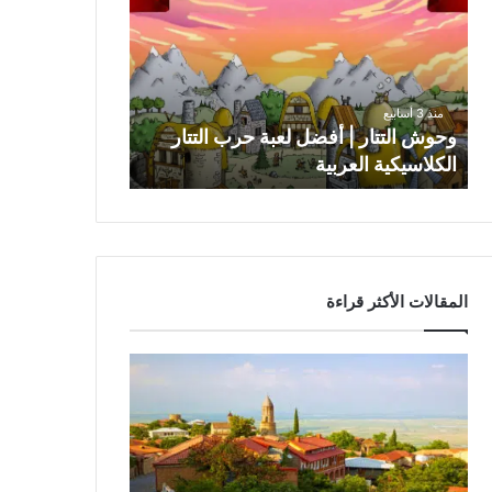
و
ش
ا
ل
ت
منذ 3 أسابيع
ت
وحوش التتار | أفضل لعبة حرب التتار
ا
الكلاسيكية العربية
ر
|
أ
ف
ض
ل
المقالات الأكثر قراءة
ل
ع
ب
ة
ح
ر
ب
ا
ل