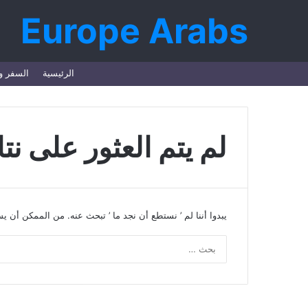
Europe Arabs
تسجيل
مقال
إضافة
الرئيسية
السفر و
الدخول
عشوائي
عمود
جانبي
لم يتم العثور على نتا
يبدوا أننا لم ’ نستطع أن نجد ما ’ تبحث عنه. من الممكن أن 