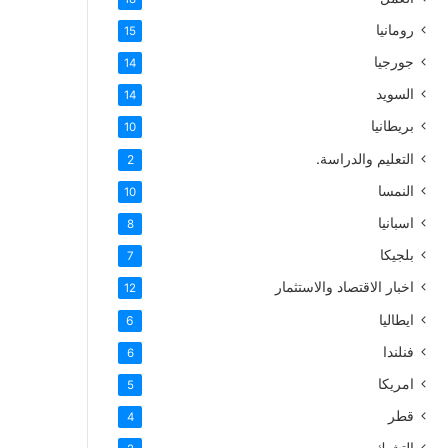
رومانيا
15
جورجيا
14
السويد
14
بريطانيا
10
التعليم والدراسة.
2
النمسا
10
اسبانيا
8
بلجيكا
7
اخبار الاقتصاد والاستثمار
12
ايطاليا
6
فنلندا
6
امريكا
5
قطر
4
التشيك