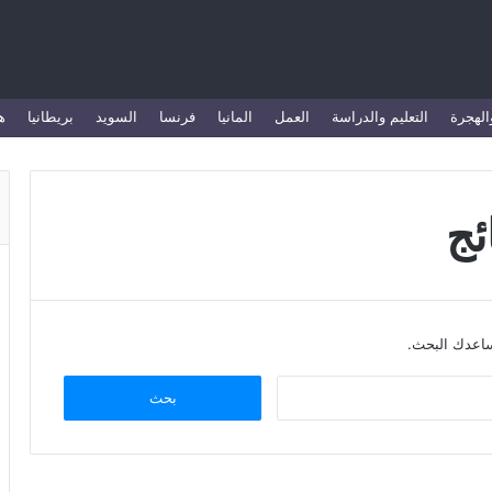
الهجرة
التعليم والدراسة
العمل
المانيا
فرنسا
السويد
بريطانيا
ه
ئج
يساعدك البحث.
ا
ل
ب
ح
ث