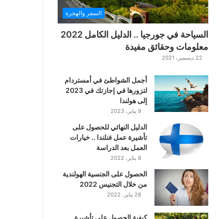
ت
السفر والهجرة
ت
ا
السياحة في جورجيا .. الدليل الكامل 2022
ر
معلومات وحقائق مفيدة
ا
22 ديسمبر، 2021
ل
ك
أجمل الشواطئ في أمستردام
ل
لتزورها في إجازتك في 2023
ا
إلى هولندا
س
9 يناير، 2023
ي
ك
الدليل النهائي للحصول على
ي
تأشيرة عمل فنلندا .. خيارات
ة
العمل بعد الدراسة
ا
8 يناير، 2022
ل
ع
الحصول على الجنسية الهولندية
ر
من خلال التجنيس 2022
ب
28 يناير، 2022
ي
ة
كيفية الحصول على تأشيرة