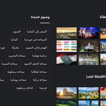
قاة
وسوم جديدة
السفر إلى المانيا
السويد
السياحة في جورجيا
المانيا
الهجرة إلى السويد
بلجيكا
جورج
دراسة هولندا
سياحة البحرين
سياحة الجبل الاسود
سياحة النمسا
سياحة ايطاليا
سياحة برشلونة
Last Modif
سياحة تركيا
سياحة رومانيا
سياح
فرنسا
فنادق برشلونة