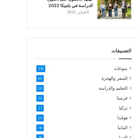
الدراسة في بلجيكا 2022
6 فبراير، 2022
التصنيفات
منوعات
316
السفر والهجرة
62
التعليم والدراسة
26
فرنسا
25
تركيا
21
هولندا
20
المانيا
18
العمل
18