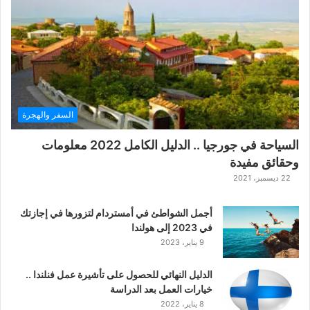
ة
ح
ر
ب
ا
ل
ت
ت
السفر والهجرة
ا
ر
السياحة في جورجيا .. الدليل الكامل 2022 معلومات
ا
وحقائق مفيدة
ل
ك
22 ديسمبر، 2021
ل
ا
أجمل الشواطئ في أمستردام لتزورها في إجازتك
س
في 2023 إلى هولندا
ي
9 يناير، 2023
ك
ي
الدليل النهائي للحصول على تأشيرة عمل فنلندا ..
ة
خيارات العمل بعد الدراسة
ا
8 يناير، 2022
ل