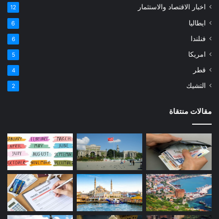
اخبار الاقتصاد والاستثمار
12
ايطاليا
6
فنلندا
6
امريكا
5
قطر
4
التشيك
2
مقالات منتقاة