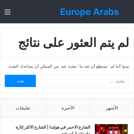
Europe Arabs
بحث
الق
عن
لم يتم العثور على نتائج
يبدوا أننا لم ’ نستطع أن نجد ما ’ تبحث عنه. من الممكن أن يساعدك البحث.
ا
ل
ب
ح
ث
الأشهر
الأخيرة
تعليقات
ع
ن
:
الشارع الاحمر في هولندا | الشارع الاكثر إثارة
واستفسارات عنه