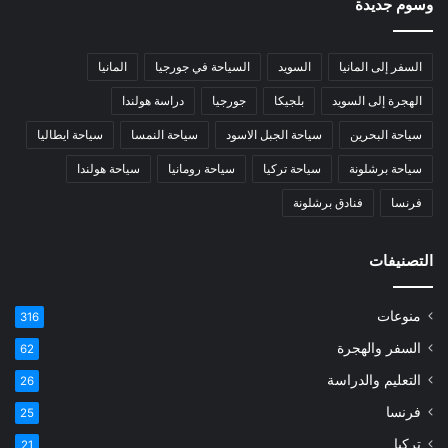
وسوم جديدة
السفر إلى المانيا
السويد
السياحة في جورجيا
المانيا
الهجرة إلى السويد
بلجيكا
جورجيا
دراسة هولندا
سياحة البحرين
سياحة الجبل الاسود
سياحة النمسا
سياحة ايطاليا
سياحة برشلونة
سياحة تركيا
سياحة رومانيا
سياحة هولندا
فرنسا
فنادق برشلونة
التصنيفات
منوعات
316
السفر والهجرة
62
التعليم والدراسة
26
فرنسا
25
تركيا
21