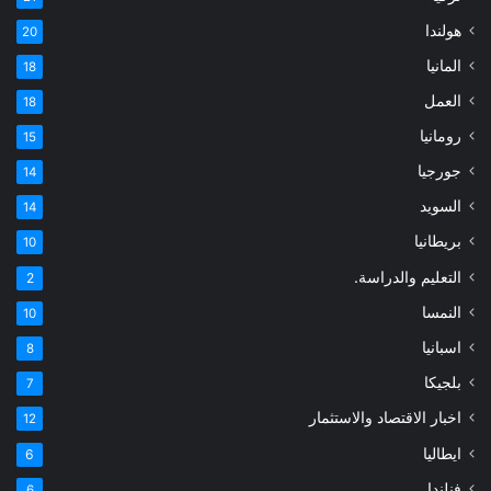
هولندا
20
المانيا
18
العمل
18
رومانيا
15
جورجيا
14
السويد
14
بريطانيا
10
التعليم والدراسة.
2
النمسا
10
اسبانيا
8
بلجيكا
7
اخبار الاقتصاد والاستثمار
12
ايطاليا
6
فنلندا
6