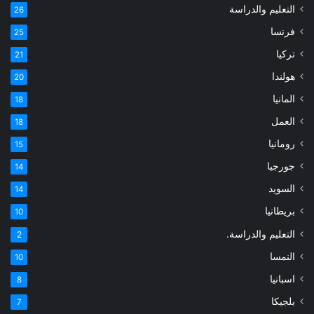
التعليم والدراسة
26
فرنسا
25
تركيا
21
هولندا
20
المانيا
18
العمل
18
رومانيا
15
جورجيا
14
السويد
14
بريطانيا
10
التعليم والدراسة.
2
النمسا
10
اسبانيا
8
بلجيكا
7