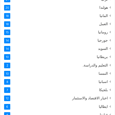
هولندا
20
المانيا
18
العمل
18
رومانيا
15
جورجيا
14
السويد
14
بريطانيا
10
التعليم والدراسة.
2
النمسا
10
اسبانيا
8
بلجيكا
7
اخبار الاقتصاد والاستثمار
12
ايطاليا
6
فنلندا
6