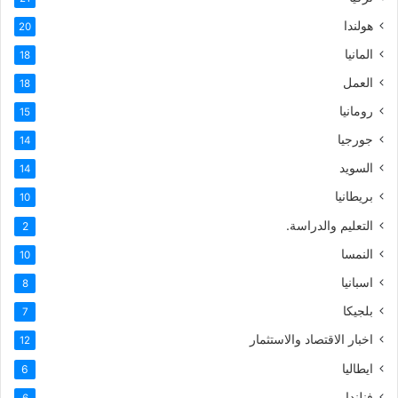
هولندا
20
المانيا
18
العمل
18
رومانيا
15
جورجيا
14
السويد
14
بريطانيا
10
التعليم والدراسة.
2
النمسا
10
اسبانيا
8
بلجيكا
7
اخبار الاقتصاد والاستثمار
12
ايطاليا
6
فنلندا
6