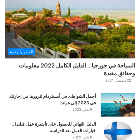
ة
ح
ر
ب
ا
ل
ت
ت
السفر والهجرة
ا
ر
السياحة في جورجيا .. الدليل الكامل 2022 معلومات
ا
وحقائق مفيدة
ل
ك
22 ديسمبر، 2021
ل
ا
أجمل الشواطئ في أمستردام لتزورها في إجازتك
س
في 2023 إلى هولندا
ي
9 يناير، 2023
ك
ي
الدليل النهائي للحصول على تأشيرة عمل فنلندا ..
ة
خيارات العمل بعد الدراسة
ا
8 يناير، 2022
ل