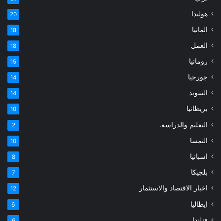
هولندا
20
المانيا
18
العمل
18
رومانيا
15
جورجيا
14
السويد
14
بريطانيا
10
التعليم والدراسة.
2
النمسا
10
اسبانيا
8
بلجيكا
7
اخبار الاقتصاد والاستثمار
12
ايطاليا
6
فنلندا
6