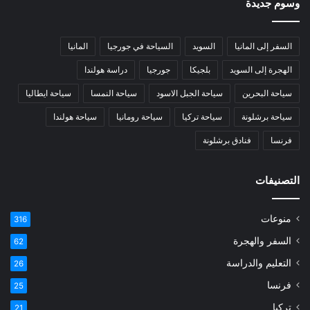
وسوم جديدة
السفر إلى المانيا
السويد
السياحة في جورجيا
المانيا
الهجرة إلى السويد
بلجيكا
جورجيا
دراسة هولندا
سياحة البحرين
سياحة الجبل الاسود
سياحة النمسا
سياحة ايطاليا
سياحة برشلونة
سياحة تركيا
سياحة رومانيا
سياحة هولندا
فرنسا
فنادق برشلونة
التصنيفات
منوعات
316
السفر والهجرة
62
التعليم والدراسة
26
فرنسا
25
تركيا
21