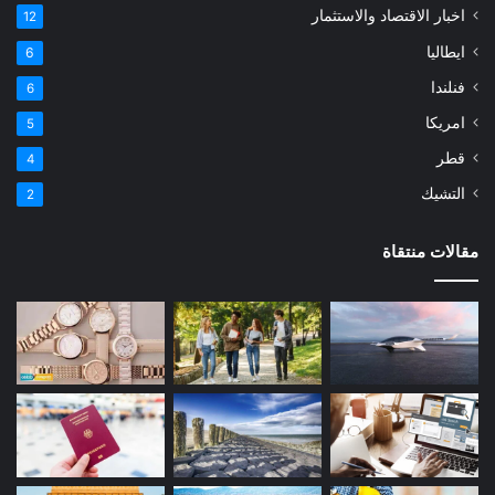
اخبار الاقتصاد والاستثمار
12
ايطاليا
6
فنلندا
6
امريكا
5
قطر
4
التشيك
2
مقالات منتقاة