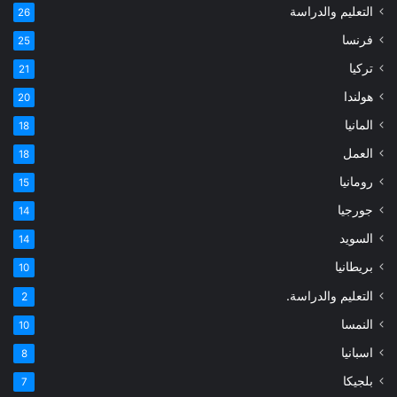
التعليم والدراسة
26
فرنسا
25
تركيا
21
هولندا
20
المانيا
18
العمل
18
رومانيا
15
جورجيا
14
السويد
14
بريطانيا
10
التعليم والدراسة.
2
النمسا
10
اسبانيا
8
بلجيكا
7