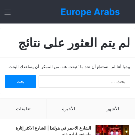
Europe Arabs
بحث
الق
عن
لم يتم العثور على نتائج
يبدوا أننا لم ’ نستطع أن نجد ما ’ تبحث عنه. من الممكن أن يساعدك البحث.
ا
ل
ب
ح
ث
الأشهر
الأخيرة
تعليقات
ع
ن
:
الشارع الاحمر في هولندا | الشارع الاكثر إثارة
واستفسارات عنه