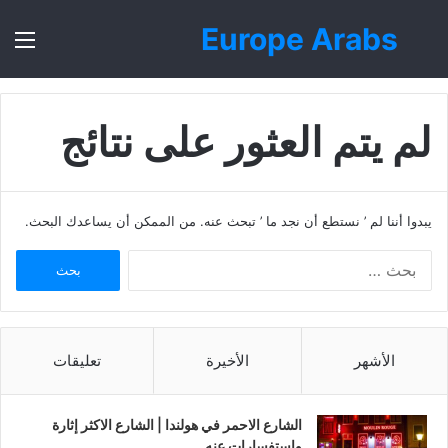
Europe Arabs
بحث
الق
عن
لم يتم العثور على نتائج
يبدوا أننا لم ’ نستطع أن نجد ما ’ تبحث عنه. من الممكن أن يساعدك البحث.
ا
ل
ب
ح
ث
الأشهر
الأخيرة
تعليقات
ع
ن
:
الشارع الاحمر في هولندا | الشارع الاكثر إثارة
واستفسارات عنه