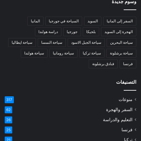
وسوم جديدة
السفر إلى المانيا
السويد
السياحة في جورجيا
المانيا
الهجرة إلى السويد
بلجيكا
جورجيا
دراسة هولندا
سياحة البحرين
سياحة الجبل الاسود
سياحة النمسا
سياحة ايطاليا
سياحة برشلونة
سياحة تركيا
سياحة رومانيا
سياحة هولندا
فرنسا
فنادق برشلونة
التصنيفات
منوعات
317
السفر والهجرة
62
التعليم والدراسة
26
فرنسا
25
تركيا
21