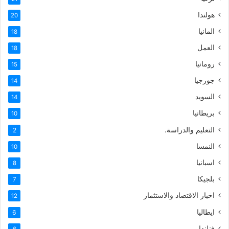
هولندا
20
المانيا
18
العمل
18
رومانيا
15
جورجيا
14
السويد
14
بريطانيا
10
التعليم والدراسة.
2
النمسا
10
اسبانيا
8
بلجيكا
7
اخبار الاقتصاد والاستثمار
12
ايطاليا
6
فنلندا
6