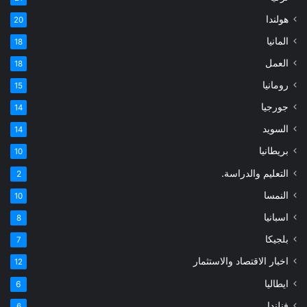
هولندا
20
المانيا
18
العمل
18
رومانيا
15
جورجيا
14
السويد
14
بريطانيا
10
التعليم والدراسة.
2
النمسا
10
اسبانيا
8
بلجيكا
7
اخبار الاقتصاد والاستثمار
12
ايطاليا
6
فنلندا
6