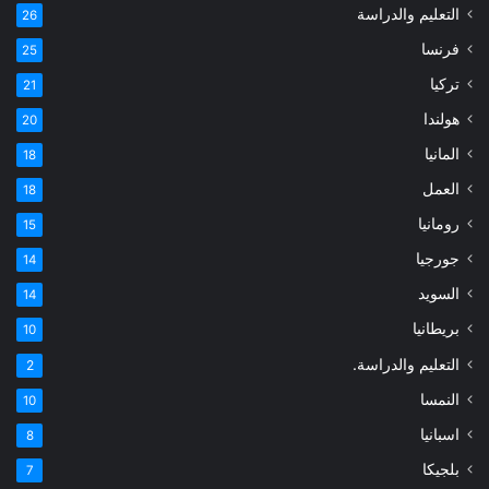
التعليم والدراسة
26
فرنسا
25
تركيا
21
هولندا
20
المانيا
18
العمل
18
رومانيا
15
جورجيا
14
السويد
14
بريطانيا
10
التعليم والدراسة.
2
النمسا
10
اسبانيا
8
بلجيكا
7