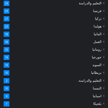
التعليم والدراسة
26
فرنسا
25
تركيا
21
هولندا
20
المانيا
18
العمل
18
رومانيا
15
جورجيا
14
السويد
14
بريطانيا
10
التعليم والدراسة.
2
النمسا
10
اسبانيا
8
بلجيكا
7