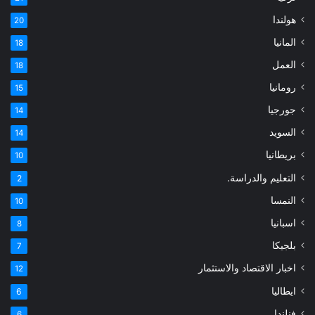
هولندا
20
المانيا
18
العمل
18
رومانيا
15
جورجيا
14
السويد
14
بريطانيا
10
التعليم والدراسة.
2
النمسا
10
اسبانيا
8
بلجيكا
7
اخبار الاقتصاد والاستثمار
12
ايطاليا
6
فنلندا
6