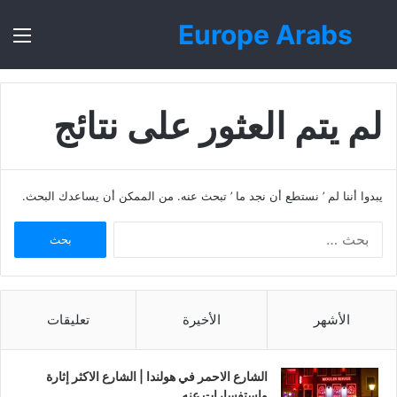
Europe Arabs
بحث
الق
عن
لم يتم العثور على نتائج
يبدوا أننا لم ’ نستطع أن نجد ما ’ تبحث عنه. من الممكن أن يساعدك البحث.
ا
ل
ب
ح
ث
الأشهر
الأخيرة
تعليقات
ع
ن
:
الشارع الاحمر في هولندا | الشارع الاكثر إثارة
واستفسارات عنه