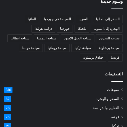
وسوم جديدة
السفر إلى المانيا
السويد
السياحة في جورجيا
المانيا
الهجرة إلى السويد
بلجيكا
جورجيا
دراسة هولندا
سياحة البحرين
سياحة الجبل الاسود
سياحة النمسا
سياحة ايطاليا
سياحة برشلونة
سياحة تركيا
سياحة رومانيا
سياحة هولندا
فرنسا
فنادق برشلونة
التصنيفات
منوعات
316
السفر والهجرة
62
التعليم والدراسة
26
فرنسا
25
تركيا
21