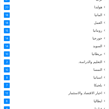
هولندا
20
المانيا
18
العمل
18
رومانيا
15
جورجيا
14
السويد
14
بريطانيا
10
التعليم والدراسة.
2
النمسا
10
اسبانيا
8
بلجيكا
7
اخبار الاقتصاد والاستثمار
12
ايطاليا
6
فنلندا
6