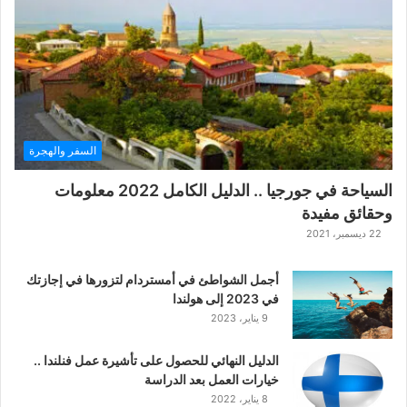
ة
ح
ر
ب
ا
ل
ت
ت
السفر والهجرة
ا
ر
السياحة في جورجيا .. الدليل الكامل 2022 معلومات
ا
وحقائق مفيدة
ل
ك
22 ديسمبر، 2021
ل
ا
أجمل الشواطئ في أمستردام لتزورها في إجازتك
س
في 2023 إلى هولندا
ي
9 يناير، 2023
ك
ي
الدليل النهائي للحصول على تأشيرة عمل فنلندا ..
ة
خيارات العمل بعد الدراسة
ا
8 يناير، 2022
ل