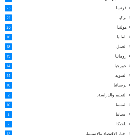
فرنسا
25
تركيا
21
هولندا
20
المانيا
18
العمل
18
رومانيا
15
جورجيا
14
السويد
14
بريطانيا
10
التعليم والدراسة.
2
النمسا
10
اسبانيا
8
بلجيكا
7
اخبار الاقتصاد والاستثمار
12