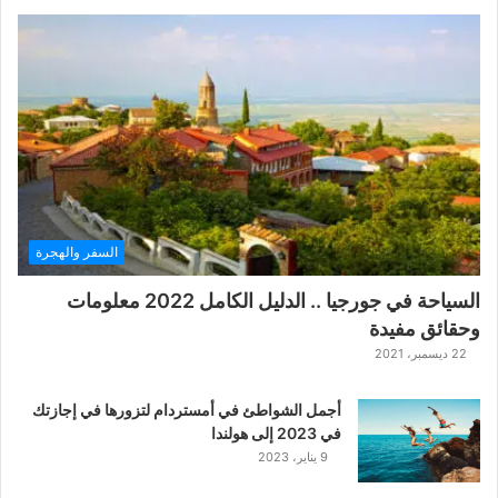
ل
ع
ب
ة
ح
ر
ب
ا
ل
ت
ت
السفر والهجرة
ا
ر
السياحة في جورجيا .. الدليل الكامل 2022 معلومات
ا
وحقائق مفيدة
ل
ك
22 ديسمبر، 2021
ل
ا
أجمل الشواطئ في أمستردام لتزورها في إجازتك
س
في 2023 إلى هولندا
ي
9 يناير، 2023
ك
ي