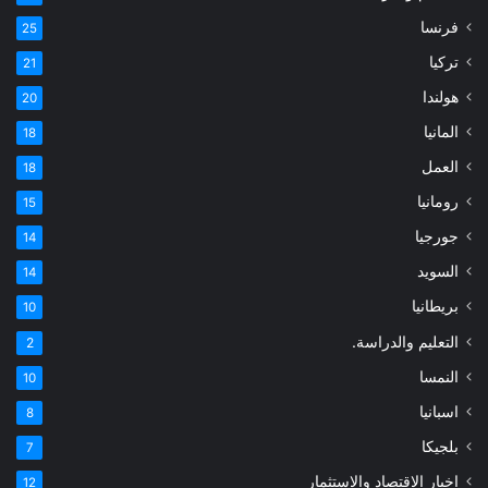
فرنسا
25
تركيا
21
هولندا
20
المانيا
18
العمل
18
رومانيا
15
جورجيا
14
السويد
14
بريطانيا
10
التعليم والدراسة.
2
النمسا
10
اسبانيا
8
بلجيكا
7
اخبار الاقتصاد والاستثمار
12