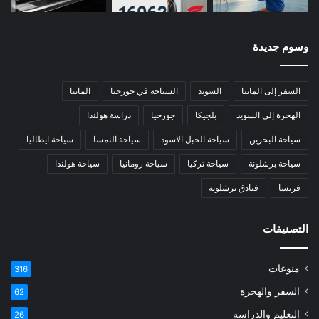
وسوم جديدة
السفر إلى المانيا
السويد
السياحة في جورجيا
المانيا
الهجرة إلى السويد
بلجيكا
جورجيا
دراسة هولندا
سياحة البحرين
سياحة الجبل الاسود
سياحة النمسا
سياحة ايطاليا
سياحة برشلونة
سياحة تركيا
سياحة رومانيا
سياحة هولندا
فرنسا
فنادق برشلونة
التصنيفات
منوعات
316
السفر والهجرة
62
التعليم والدراسة
26