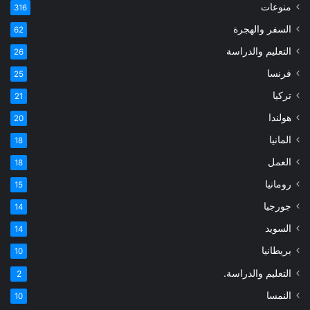
منوعات
316
السفر والهجرة
62
التعليم والدراسة
26
فرنسا
25
تركيا
21
هولندا
20
المانيا
18
العمل
18
رومانيا
15
جورجيا
14
السويد
14
بريطانيا
10
التعليم والدراسة.
2
النمسا
10