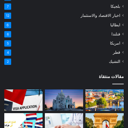
بلجيكا
7
اخبار الاقتصاد والاستثمار
12
ايطاليا
6
فنلندا
6
امريكا
5
قطر
4
التشيك
2
مقالات منتقاة