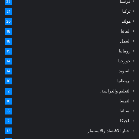
فرنسا
25
تركيا
21
هولندا
20
المانيا
18
العمل
18
رومانيا
15
جورجيا
14
السويد
14
بريطانيا
10
التعليم والدراسة.
2
النمسا
10
اسبانيا
8
بلجيكا
7
اخبار الاقتصاد والاستثمار
12