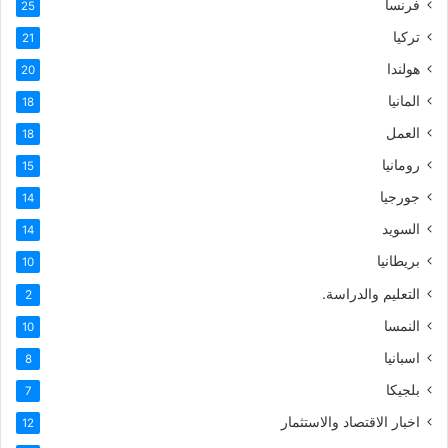
فرنسا
25
تركيا
21
هولندا
20
المانيا
18
العمل
18
رومانيا
15
جورجيا
14
السويد
14
بريطانيا
10
التعليم والدراسة.
2
النمسا
10
اسبانيا
8
بلجيكا
7
اخبار الاقتصاد والاستثمار
12