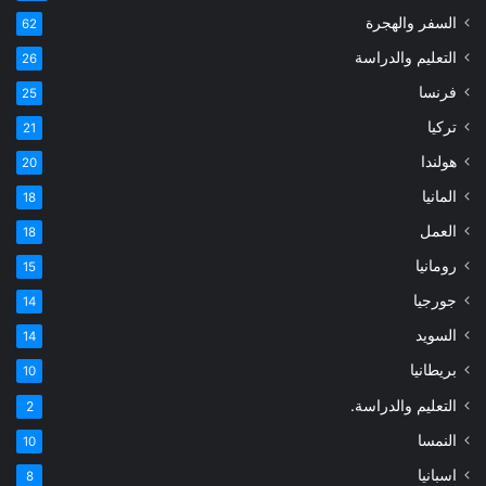
السفر والهجرة
62
التعليم والدراسة
26
فرنسا
25
تركيا
21
هولندا
20
المانيا
18
العمل
18
رومانيا
15
جورجيا
14
السويد
14
بريطانيا
10
التعليم والدراسة.
2
النمسا
10
اسبانيا
8