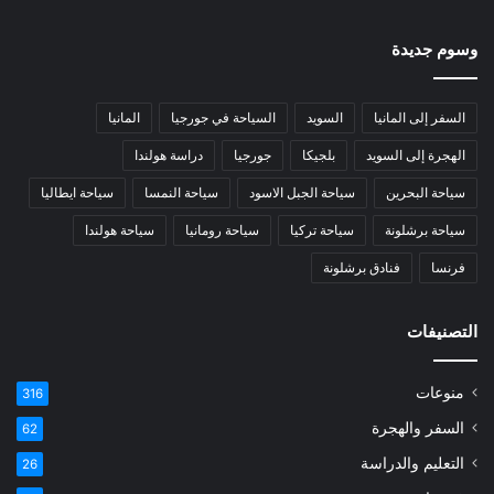
وسوم جديدة
السفر إلى المانيا
السويد
السياحة في جورجيا
المانيا
الهجرة إلى السويد
بلجيكا
جورجيا
دراسة هولندا
سياحة البحرين
سياحة الجبل الاسود
سياحة النمسا
سياحة ايطاليا
سياحة برشلونة
سياحة تركيا
سياحة رومانيا
سياحة هولندا
فرنسا
فنادق برشلونة
التصنيفات
منوعات
316
السفر والهجرة
62
التعليم والدراسة
26