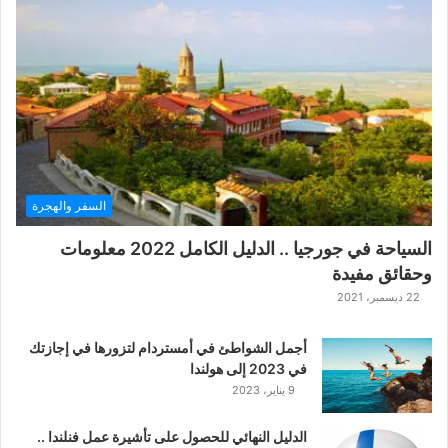
ع
ب
ة
ح
ر
ب
ا
ل
ت
ت
السفر والهجرة
ا
ر
السياحة في جورجيا .. الدليل الكامل 2022 معلومات
ا
وحقائق مفيدة
ل
ك
22 ديسمبر، 2021
ل
ا
أجمل الشواطئ في أمستردام لتزورها في إجازتك
س
في 2023 إلى هولندا
ي
9 يناير، 2023
ك
ي
الدليل النهائي للحصول على تأشيرة عمل فنلندا ..
ة