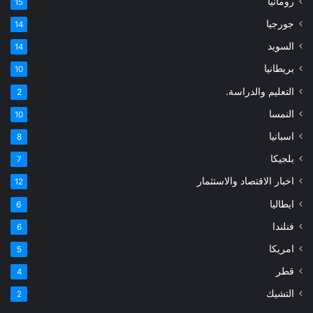
رومانيا
15
جورجيا
14
السويد
14
بريطانيا
10
التعليم والدراسة.
2
النمسا
10
اسبانيا
8
بلجيكا
7
اخبار الاقتصاد والاستثمار
12
ايطاليا
6
فنلندا
6
امريكا
5
قطر
4
التشيك
2