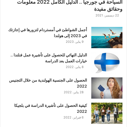
السياحة في جورجيا .. الدليل الكامل 2022 معلومات
ا
وحقائق مفيدة
ل
ك
22 ديسمبر، 2021
ل
ا
أجمل الشواطئ في أمستردام لتزورها في إجازتك
س
في 2023 إلى هولندا
ي
9 يناير، 2023
ك
ي
الدليل النهائي للحصول على تأشيرة عمل فنلندا ..
ة
خيارات العمل بعد الدراسة
ا
8 يناير، 2022
ل
ع
الحصول على الجنسية الهولندية من خلال التجنيس
ر
2022
ب
28 يناير، 2022
ي
ة
كيفية الحصول على تأشيرة الدراسة في بلجيكا
2022
6 فبراير، 2022