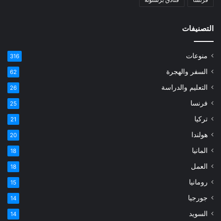
التصنيفات
منوعات
316
السفر والهجرة
62
التعليم والدراسة
26
فرنسا
25
تركيا
21
هولندا
20
المانيا
18
العمل
18
رومانيا
15
جورجيا
14
السويد
14