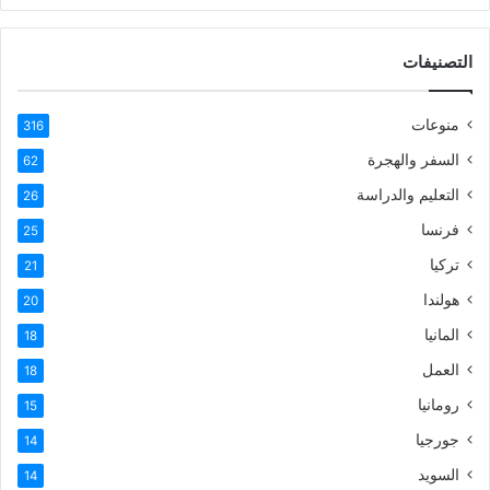
التصنيفات
منوعات
316
السفر والهجرة
62
التعليم والدراسة
26
فرنسا
25
تركيا
21
هولندا
20
المانيا
18
العمل
18
رومانيا
15
جورجيا
14
السويد
14