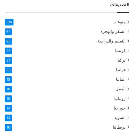
التصنيفات
منوعات
316
السفر والهجرة
62
التعليم والدراسة
26
فرنسا
25
تركيا
21
هولندا
20
المانيا
18
العمل
18
رومانيا
15
جورجيا
14
السويد
14
بريطانيا
10