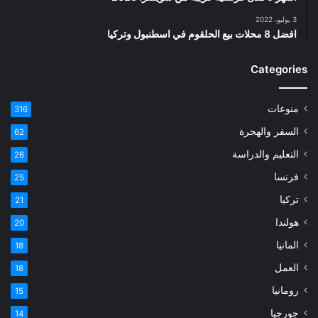
3 يوليو، 2022
افضل 8 محلات بيع الحلقوم في اسطنبول وتركيا
Categories
منوعات
316
السفر والهجرة
62
التعليم والدراسة
26
فرنسا
25
تركيا
21
هولندا
20
المانيا
18
العمل
18
رومانيا
15
جورجيا
14