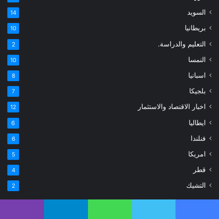
السويد
14
بريطانيا
10
التعليم والدراسة.
2
النمسا
10
اسبانيا
8
بلجيكا
7
اخبار الاقتصاد والاستثمار
12
ايطاليا
6
فنلندا
6
امريكا
5
قطر
4
التشيك
2
مقالات منتقاة
يسبوك
تويتر
واتساب
تيلقرام
ڤايبر