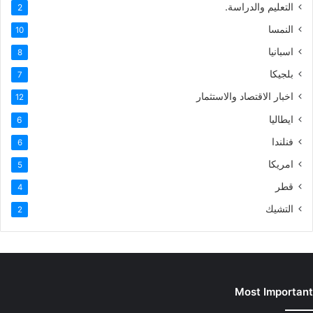
التعليم والدراسة.
2
النمسا
10
اسبانيا
8
بلجيكا
7
اخبار الاقتصاد والاستثمار
12
ايطاليا
6
فنلندا
6
امريكا
5
قطر
4
التشيك
2
Most Important