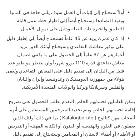
أولاً ستحتاج إلى إثبات أن العمل سوف يلبي حاجة في ألمانيا
ويفيد اقتصادها وستحتاج أيضاً إلى إظهار خطة عمل قابلة
للتطبيق والخبرة ذات الصلة ودليل على تمويل الأعمال.
إذا كان عمرك يزيد عن 45 عاماً فستحتاج أيضاً إلى إظهار دليل
على توفير معاشك التقاعدي وسيحتاج أولئك الذين تزيد
أعمارهم عن 67 عاماً إلى الحصول على ما يكفي لضمان
معاش تقاعدي قدره 1110 يورو شهرياً ولن يضطر مواطنو عدد
قليل من البلدان إلى تقديم دليل على المعاش التقاعدي ويُعفى
هؤلاء من جمهورية الدومينيكان وإندونيسيا وإيران واليابان
والفلبين وسريلانكا وتركيا والولايات المتحدة الأمريكية.
يمكن للعاملين لحسابهم الخاص التقدم بطلب للحصول على تصريح
إقامة لحسابهم الخاص ويتم تحديد المترجمين المستقلين على أنهم
أصحاب مهن كتالوج ( Katalogberufe ) بما في ذلك أولئك الذين
يعملون في العلوم والهندسة أو الفنون أو الكتابة المهنية أو التدريس
أو الأطباء أو أطباء الأسنان أو المحامين وستحتاج إلى تقديم دليل