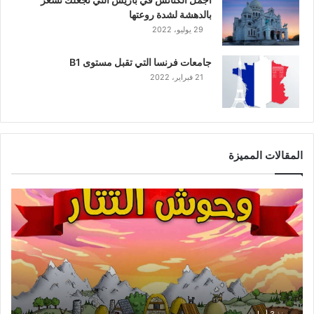
بالدهشة لشدة روعتها
29 يوليو، 2022
جامعات فرنسا التي تقبل مستوى B1
21 فبراير، 2022
المقالات المميزة
وحوش
التتار
|
أفضل
لعبة
حرب
التتار
الكلاسيكية
العربية