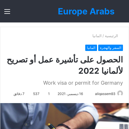
Europe Arabs
بحث
الق
عن
الرئيسية
/
المانيا
السفر والهجرة
المانيا
الحصول على تأشيرة عمل أو تصريح
لألمانيا 2022
Work visa or permit for Germany
أرسل
aliqassem93
16 ديسمبر، 2021
1
537
7 دقائق
بريدا
إلكترونيا