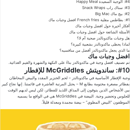
#4: الوجبة السعيدة Happy Meal
#3: سناك راب Snack Wraps
#2: بيج ماك Big Mac
#1: بطاطس مقلية French fries افضل وجبات ماك
أفكار أخيرة حول افضل وجبات ماك
الأسئلة الشائعة حول افضل وجبات ماك
هل وجبات ماكدونالدز صحية أم لا؟
لماذا يحظى ماكدونالدز بشعبية كبيرة؟
ما الذي يجعل ماكدونالدز أفضل من منافسيه؟
افضل وجبات ماك
تم تصنيف افضل وجبة في ماكدونالدز بناءً على النكهة والشهرة والقيم الغذائية.
#10: ساندويتش
McGriddles
للإفطار
وجبة الإفطار الأساسية في ماكدونالدز – لحم الخنزير المقدد والبيض المحاطان
بفطائر مصغرة مختومة بطابع M – يحتل المرتبة العاشرة في قائمتنا. إنها نجاح كبير
بين الأشخاص الذين يتوقون إلى المذاق اللذيذ للفطائر، لكن ليس لديهم الوقت
للجلوس وتحضير وجبة. البيضة في McGriddles هي في الواقع ما يسميه
الموظفون “البيض المطوي” – بيضة مجمدة ومعدلة قليلاً.