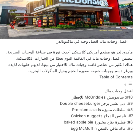
افضل وجبات ماك افضل وجبة في ماكدونالدز
ماكدونالدز هو مطعم أمريكي كلاسيكي أحدث ثورة في صناعة الوجبات السريعة.
تتضمن افضل وجبات ماك في القائمة اليوم بعضًا من الخيارات الكلاسيكية.
هناك الكثير من عناصر قائمة وجبات ماك للاختيار من بينها. لديهم حلويات لذيذة
وبرغر دسم ووجبات خفيفة صغيرة الحجم وخيار المأكولات البحرية.
Table of Contents
افضل وجبات ماك
#10: ساندويتش McGriddles للإفطار
#9: دبل تشيز برجر Double cheeseburger
#8: سلطات مميزة Premium salads
#7: ناجتس الدجاج Chicken nuggets
#6: فطيرة تفاح مخبوزة baked apple pie
#5: ماك مافن بالبيض Egg McMuffin