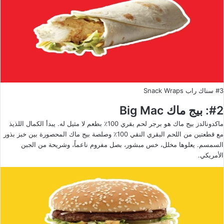
#3 سناك راب Snack Wraps
#2: بيج ماك Big Mac
ماكدونالدز بيج ماك هو برجر لحم بقري 100٪ بطعم لا مثيل له. يبدأ الكمال اللذيذ
مع قطعتين من اللحم البقري النقي 100٪ وصلصة بيج ماك المحصورة بين خبز بذور
السمسم. يعلوها مخلل، خس مبشور، بصل مفروم ناعماً، وشريحة من الجبن
الأمريكي.