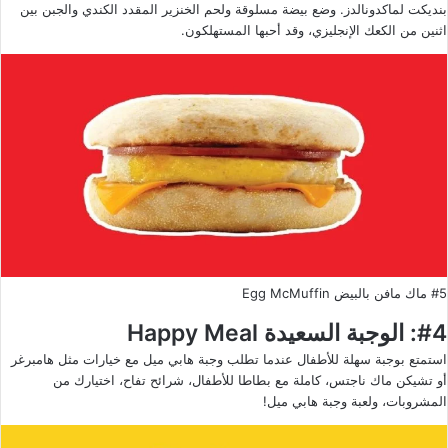
بنديكت لماكدونالدز. وضع بيضة مسلوقة ولحم الخنزير المقدد الكندي والجبن بين
اثنين من الكعك الإنجليزي، وقد أحبها المستهلكون.
#5 ماك مافن بالبيض Egg McMuffin
#4: الوجبة السعيدة Happy Meal
استمتع بوجبة سهلة للأطفال عندما تطلب وجبة هابي ميل مع خيارات مثل هامبرغر
أو تشيكن ماك ناجتس، كاملة مع بطاطا للأطفال، شرائح تفاح، اختيارك من
المشروبات، ولعبة وجبة هابي ميل!