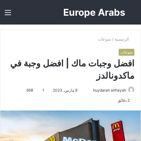
Europe Arabs
بحث
الق
عن
الرئيسية
/
منوعات
منوعات
افضل وجبات ماك | افضل وجبة في
ماكدونالدز
أرسل
huydarah alrhayah
8 مارس، 2023
1
668
بريدا
2 دقائق
إلكترونيا