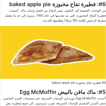
#6: فطيرة تفاح مخبوزة baked apple pie
من الوجبات الخفيفة إلى الحلوى، يعتبر التفاح من افضل وجبات ماك. أصبحت
فطيرة التفاح المخبوزة، التي تم تقديمها في عام 1992، مميزة إلى حد ما بفضل
سعرها الرخيص للغاية (99 سنتًا!) وطعمتها اللذيذة.
#6 فطيرة تفاح مخبوزة baked apple pie
#5: ماك مافن بالبيض Egg McMuffin
أحدثت Egg McMuffin ثورة في الوجبات السريعة. في سبعينيات القرن الماضي،
سعى المدير التنفيذي للوجبات السريعة، هيرب بيترسون، إلى صنع شطيرة بيض