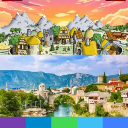
يسبوك
تويتر
واتساب
تيلقرام
ڤايبر