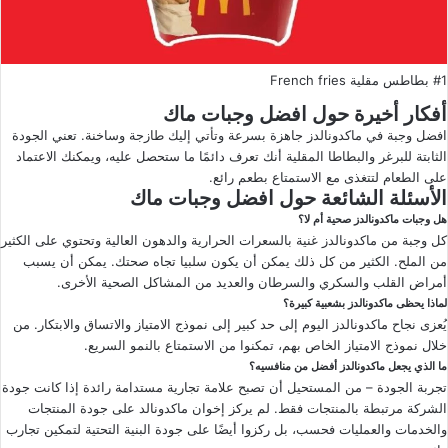
#1 بطاطس مقلية French fries
أفكار أخيرة حول افضل وجبات ماك
افضل وجبة في ماكدونالدز جاهزة بسرعة وتأتي إليك طازجة وساخنة. تعني الجودة
الثابتة للبرغر والبطاطا المقلية أنك تعرف دائمًا ما ستحصل عليه، ويمكنك الاعتماد
على الطعام لتتغذى مع الاستمتاع بطعم رائع.
الأسئلة الشائعة حول افضل وجبات ماك
هل وجبات ماكدونالدز صحية أم لا؟
كل وجبة من ماكدونالدز غنية بالسعرات الحرارية والدهون العالية وتحتوي على الكثير
من الملح. الكثير من كل ذلك يمكن أن يكون سلبيا تجاه صحتك. يمكن أن يسبب
أمراض القلب والسكري والسرطان والعديد من المشاكل الصحية الأخرى.
لماذا يحظى ماكدونالدز بشعبية كبيرة؟
يُعزى نجاح ماكدونالدز اليوم إلى حد كبير إلى نموذج الامتياز والاتساق والابتكار. من
خلال نموذج الامتياز الخاص بهم، تمكنوا من الاستمتاع بالنمو السريع.
ما الذي يجعل ماكدونالدز أفضل من منافسيه؟
تجربة الجودة – من المستحيل أن تصبح علامة تجارية مستدامة رائدة إذا كانت جودة
الشركة مرتبطة بالمنتجات فقط. لم يركز إخوان ماكدونالد على جودة المنتجات
والخدمات والعمليات فحسب، بل ركزوا أيضًا على جودة البنية التحتية لتمكين تجارب