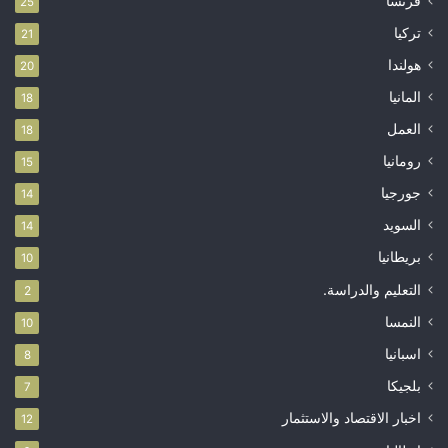
فرنسا
25
تركيا
21
هولندا
20
المانيا
18
العمل
18
رومانيا
15
جورجيا
14
السويد
14
بريطانيا
10
التعليم والدراسة.
2
النمسا
10
اسبانيا
8
بلجيكا
7
اخبار الاقتصاد والاستثمار
12