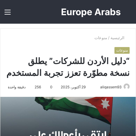
Europe Arabs
بحث
الق
عن
الرئيسية
/
منوعات
منوعات
“دليل الأردن للشركات” يطلق
نسخة مطوّرة تعزز تجربة المستخدم
أرسل
aliqassem93
29 أكتوبر، 2025
0
256
دقيقة واحدة
بريدا
إلكترونيا