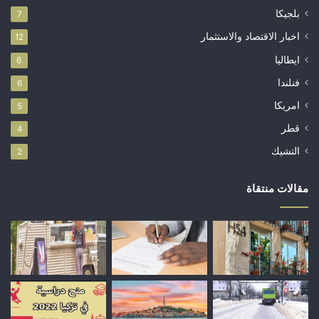
بلجيكا
7
اخبار الاقتصاد والاستثمار
12
ايطاليا
6
فنلندا
6
امريكا
5
قطر
4
التشيك
2
مقالات منتقاة