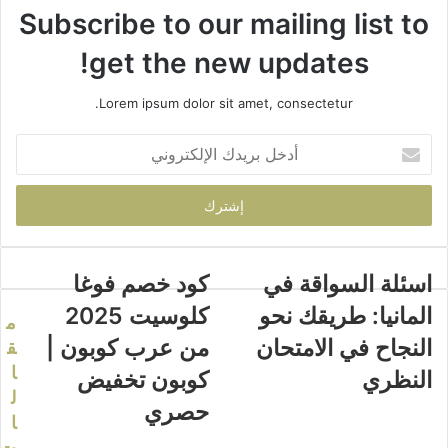
Subscribe to our mailing list to
get the new updates!
Lorem ipsum dolor sit amet, consectetur.
أدخل
بريدك
الإلكتروني
اسئلة السواقة في
كود خصم فوغا
المانيا: طريقك نحو
كلوسيت 2025
م
النجاح في الامتحان
من عرب كوبون |
ق
ا
النظري
كوبون تخفيض
ل
حصري
ا
ت