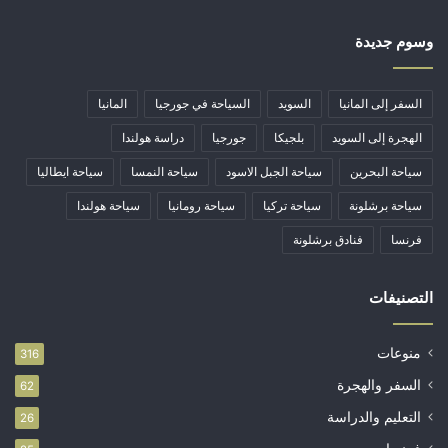
وسوم جديدة
السفر إلى المانيا
السويد
السياحة في جورجيا
المانيا
الهجرة إلى السويد
بلجيكا
جورجيا
دراسة هولندا
سياحة البحرين
سياحة الجبل الاسود
سياحة النمسا
سياحة ايطاليا
سياحة برشلونة
سياحة تركيا
سياحة رومانيا
سياحة هولندا
فرنسا
فنادق برشلونة
التصنيفات
منوعات
316
السفر والهجرة
62
التعليم والدراسة
26