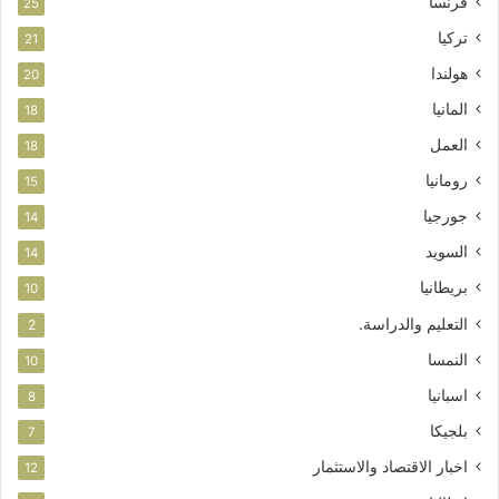
فرنسا
25
تركيا
21
هولندا
20
المانيا
18
العمل
18
رومانيا
15
جورجيا
14
السويد
14
بريطانيا
10
التعليم والدراسة.
2
النمسا
10
اسبانيا
8
بلجيكا
7
اخبار الاقتصاد والاستثمار
12