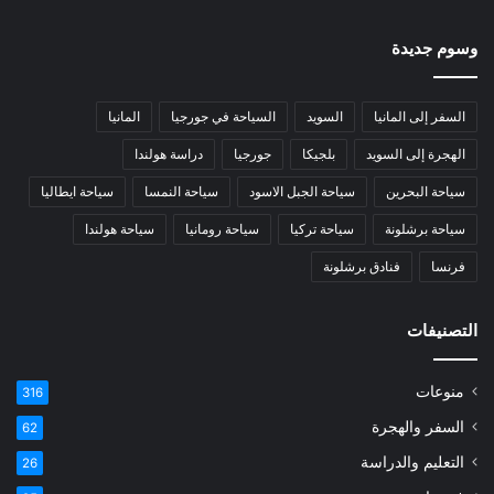
وسوم جديدة
السفر إلى المانيا
السويد
السياحة في جورجيا
المانيا
الهجرة إلى السويد
بلجيكا
جورجيا
دراسة هولندا
سياحة البحرين
سياحة الجبل الاسود
سياحة النمسا
سياحة ايطاليا
سياحة برشلونة
سياحة تركيا
سياحة رومانيا
سياحة هولندا
فرنسا
فنادق برشلونة
التصنيفات
منوعات
316
السفر والهجرة
62
التعليم والدراسة
26