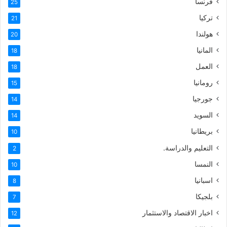
فرنسا
25
تركيا
21
هولندا
20
المانيا
18
العمل
18
رومانيا
15
جورجيا
14
السويد
14
بريطانيا
10
التعليم والدراسة.
2
النمسا
10
اسبانيا
8
بلجيكا
7
اخبار الاقتصاد والاستثمار
12