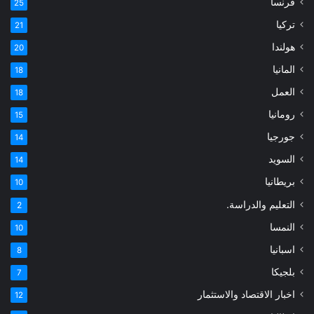
فرنسا
25
تركيا
21
هولندا
20
المانيا
18
العمل
18
رومانيا
15
جورجيا
14
السويد
14
بريطانيا
10
التعليم والدراسة.
2
النمسا
10
اسبانيا
8
بلجيكا
7
اخبار الاقتصاد والاستثمار
12