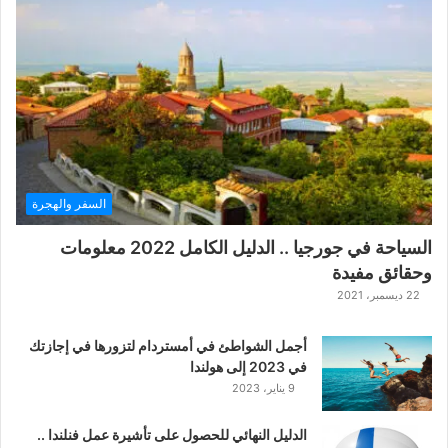
ع
ب
ة
ح
ر
ب
ا
ل
ت
ت
السفر والهجرة
ا
ر
السياحة في جورجيا .. الدليل الكامل 2022 معلومات
ا
وحقائق مفيدة
ل
ك
22 ديسمبر، 2021
ل
ا
أجمل الشواطئ في أمستردام لتزورها في إجازتك
س
في 2023 إلى هولندا
ي
9 يناير، 2023
ك
ي
الدليل النهائي للحصول على تأشيرة عمل فنلندا ..
ة