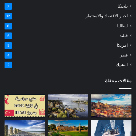
بلجيكا
7
اخبار الاقتصاد والاستثمار
12
ايطاليا
6
فنلندا
6
امريكا
5
قطر
4
التشيك
2
مقالات منتقاة