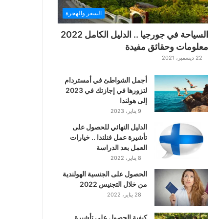
ت
السفر والهجرة
ت
ا
السياحة في جورجيا .. الدليل الكامل 2022
ر
معلومات وحقائق مفيدة
ا
22 ديسمبر، 2021
ل
ك
أجمل الشواطئ في أمستردام
ل
لتزورها في إجازتك في 2023
ا
إلى هولندا
س
9 يناير، 2023
ي
ك
الدليل النهائي للحصول على
ي
تأشيرة عمل فنلندا .. خيارات
ة
العمل بعد الدراسة
ا
8 يناير، 2022
ل
ع
الحصول على الجنسية الهولندية
ر
من خلال التجنيس 2022
ب
28 يناير، 2022
ي
ة
كيفية الحصول على تأشيرة