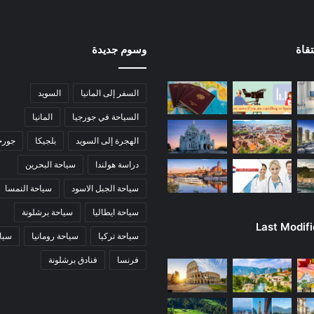
قاة
وسوم جديدة
السفر إلى المانيا
السويد
السياحة في جورجيا
المانيا
الهجرة إلى السويد
بلجيكا
جورج
دراسة هولندا
سياحة البحرين
سياحة الجبل الاسود
سياحة النمسا
سياحة ايطاليا
سياحة برشلونة
Last Modif
سياحة تركيا
سياحة رومانيا
سياح
فرنسا
فنادق برشلونة