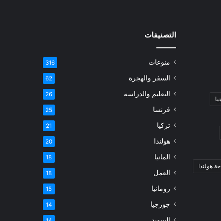
التصنيفات
منوعات
316
السفر والهجرة
62
التعليم والدراسة
26
يا
فرنسا
25
تركيا
21
هولندا
20
المانيا
18
ة هولندا
العمل
18
رومانيا
15
جورجيا
14
السويد
14