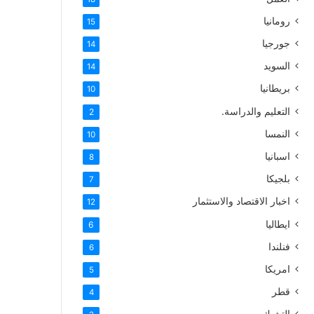
رومانيا
15
جورجيا
14
السويد
14
بريطانيا
10
التعليم والدراسة.
2
النمسا
10
اسبانيا
8
بلجيكا
7
اخبار الاقتصاد والاستثمار
12
ايطاليا
6
فنلندا
6
امريكا
5
قطر
4
التشيك