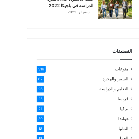
الدراسة في بلجيكا 2022
6 فبراير، 2022
التصنيفات
منوعات
316
السفر والهجرة
62
التعليم والدراسة
26
فرنسا
25
تركيا
21
هولندا
20
المانيا
18
العمل
18