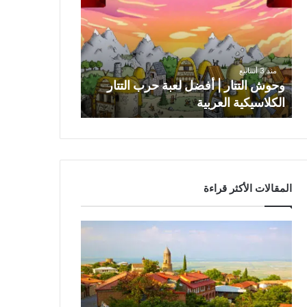
و
ش
ا
ل
ت
منذ 3 أسابيع
ت
وحوش التتار | أفضل لعبة حرب التتار
ا
الكلاسيكية العربية
ر
|
أ
ف
ض
ل
المقالات الأكثر قراءة
ل
ع
ب
ة
ح
ر
ب
ا
ل