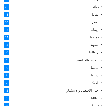
هولندا
20
المانيا
18
العمل
18
رومانيا
15
جورجيا
14
السويد
14
بريطانيا
10
التعليم والدراسة.
2
النمسا
10
اسبانيا
8
بلجيكا
7
اخبار الاقتصاد والاستثمار
12
ايطاليا
6
فنلندا
6