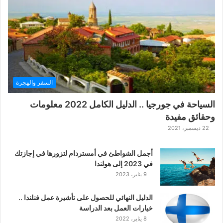
ة
ح
ر
ب
ا
ل
ت
ت
السفر والهجرة
ا
ر
السياحة في جورجيا .. الدليل الكامل 2022 معلومات
ا
وحقائق مفيدة
ل
ك
22 ديسمبر، 2021
ل
ا
أجمل الشواطئ في أمستردام لتزورها في إجازتك
س
في 2023 إلى هولندا
ي
9 يناير، 2023
ك
ي
الدليل النهائي للحصول على تأشيرة عمل فنلندا ..
ة
خيارات العمل بعد الدراسة
ا
8 يناير، 2022
ل