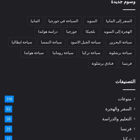
وسوم جديدة
السفر إلى المانيا
السويد
السياحة في جورجيا
المانيا
الهجرة إلى السويد
بلجيكا
جورجيا
دراسة هولندا
سياحة البحرين
سياحة الجبل الاسود
سياحة النمسا
سياحة ايطاليا
سياحة برشلونة
سياحة تركيا
سياحة رومانيا
سياحة هولندا
فرنسا
فنادق برشلونة
التصنيفات
منوعات
316
السفر والهجرة
62
التعليم والدراسة
26
فرنسا
25
تركيا
21