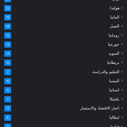
هولندا
20
المانيا
18
العمل
18
رومانيا
15
جورجيا
14
السويد
14
بريطانيا
10
التعليم والدراسة.
2
النمسا
10
اسبانيا
8
بلجيكا
7
اخبار الاقتصاد والاستثمار
12
ايطاليا
6
فنلندا
6