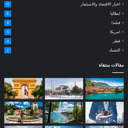
اخبار الاقتصاد والاستثمار
12
ايطاليا
6
فنلندا
6
امريكا
5
قطر
4
التشيك
2
مقالات منتقاة