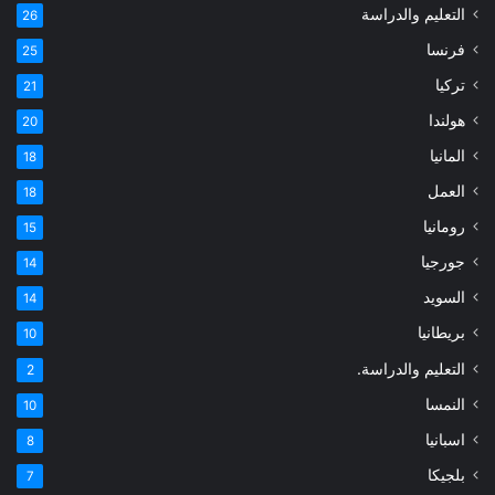
التعليم والدراسة
26
فرنسا
25
تركيا
21
هولندا
20
المانيا
18
العمل
18
رومانيا
15
جورجيا
14
السويد
14
بريطانيا
10
التعليم والدراسة.
2
النمسا
10
اسبانيا
8
بلجيكا
7