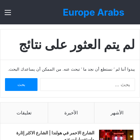
Europe Arabs
بحث
الق
عن
لم يتم العثور على نتائج
يبدوا أننا لم ’ نستطع أن نجد ما ’ تبحث عنه. من الممكن أن يساعدك البحث.
ا
ل
ب
ح
ث
الأشهر
الأخيرة
تعليقات
ع
ن
:
الشارع الاحمر في هولندا | الشارع الاكثر إثارة
واستفسارات عنه