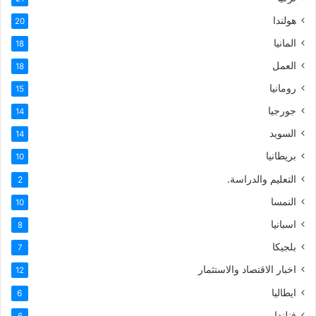
هولندا
20
المانيا
18
العمل
18
رومانيا
15
جورجيا
14
السويد
14
بريطانيا
10
التعليم والدراسة.
2
النمسا
10
اسبانيا
8
بلجيكا
7
اخبار الاقتصاد والاستثمار
12
ايطاليا
6
فنلندا
6