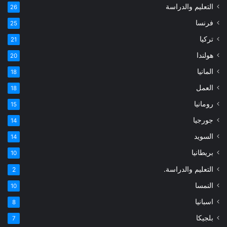
التعليم والدراسة
26
فرنسا
25
تركيا
21
هولندا
20
المانيا
18
العمل
18
رومانيا
15
جورجيا
14
السويد
14
بريطانيا
10
التعليم والدراسة.
2
النمسا
10
اسبانيا
8
بلجيكا
7