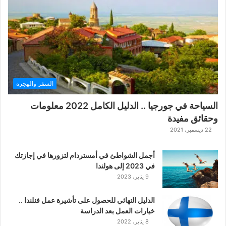
ة
ح
ر
ب
ا
ل
ت
ت
السفر والهجرة
ا
ر
السياحة في جورجيا .. الدليل الكامل 2022 معلومات
ا
وحقائق مفيدة
ل
ك
22 ديسمبر، 2021
ل
ا
أجمل الشواطئ في أمستردام لتزورها في إجازتك
س
في 2023 إلى هولندا
ي
9 يناير، 2023
ك
ي
الدليل النهائي للحصول على تأشيرة عمل فنلندا ..
ة
خيارات العمل بعد الدراسة
ا
8 يناير، 2022
ل