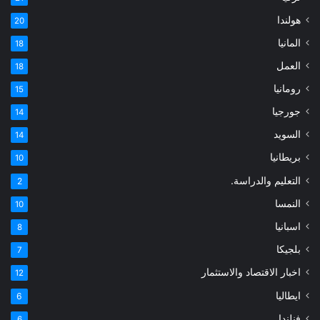
هولندا
20
المانيا
18
العمل
18
رومانيا
15
جورجيا
14
السويد
14
بريطانيا
10
التعليم والدراسة.
2
النمسا
10
اسبانيا
8
بلجيكا
7
اخبار الاقتصاد والاستثمار
12
ايطاليا
6
فنلندا
6