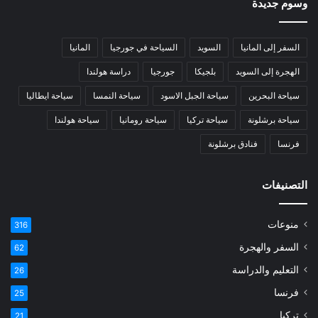
وسوم جديدة
السفر إلى المانيا
السويد
السياحة في جورجيا
المانيا
الهجرة إلى السويد
بلجيكا
جورجيا
دراسة هولندا
سياحة البحرين
سياحة الجبل الاسود
سياحة النمسا
سياحة ايطاليا
سياحة برشلونة
سياحة تركيا
سياحة رومانيا
سياحة هولندا
فرنسا
فنادق برشلونة
التصنيفات
منوعات
316
السفر والهجرة
62
التعليم والدراسة
26
فرنسا
25
تركيا
21