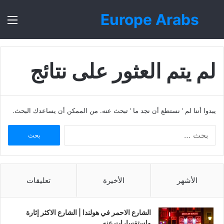
Europe Arabs
بحث
الق
عن
لم يتم العثور على نتائج
يبدوا أننا لم ’ نستطع أن نجد ما ’ تبحث عنه. من الممكن أن يساعدك البحث.
ا
ل
ب
ح
ث
الأشهر
الأخيرة
تعليقات
ع
ن
:
الشارع الاحمر في هولندا | الشارع الاكثر إثارة
واستفسارات عنه