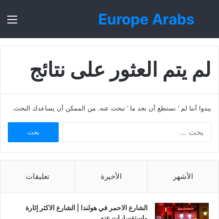
Europe Arabs
بحث
الق
عن
لم يتم العثور على نتائج
يبدوا أننا لم ’ نستطع أن نجد ما ’ تبحث عنه. من الممكن أن يساعدك البحث.
ا
ل
ب
ح
ث
الأشهر
الأخيرة
تعليقات
ع
ن
:
الشارع الاحمر في هولندا | الشارع الاكثر إثارة
واستفسارات عنه