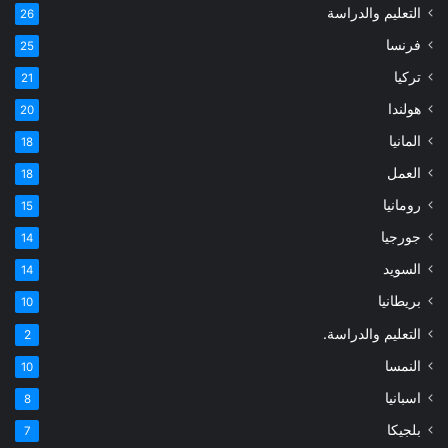
التعليم والدراسة
26
فرنسا
25
تركيا
21
هولندا
20
المانيا
18
العمل
18
رومانيا
15
جورجيا
14
السويد
14
بريطانيا
10
التعليم والدراسة.
2
النمسا
10
اسبانيا
8
بلجيكا
7