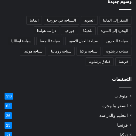
وسوم جديدة
السفر إلى المانيا
السويد
السياحة في جورجيا
المانيا
الهجرة إلى السويد
بلجيكا
جورجيا
دراسة هولندا
سياحة البحرين
سياحة الجبل الاسود
سياحة النمسا
سياحة ايطاليا
سياحة برشلونة
سياحة تركيا
سياحة رومانيا
سياحة هولندا
فرنسا
فنادق برشلونة
التصنيفات
منوعات
316
السفر والهجرة
62
التعليم والدراسة
26
فرنسا
25
تركيا
21