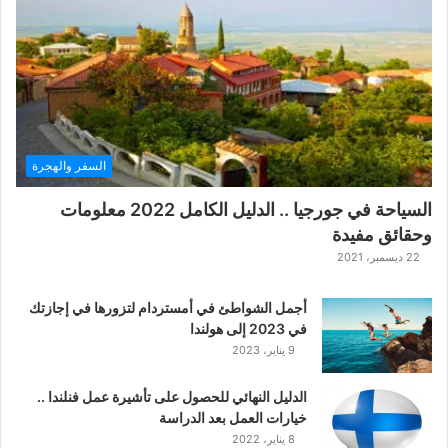
ة
ح
ر
ب
ا
ل
ت
ت
السفر والهجرة
ا
ر
السياحة في جورجيا .. الدليل الكامل 2022 معلومات
ا
وحقائق مفيدة
ل
ك
22 ديسمبر، 2021
ل
ا
أجمل الشواطئ في أمستردام لتزورها في إجازتك
س
في 2023 إلى هولندا
ي
9 يناير، 2023
ك
ي
الدليل النهائي للحصول على تأشيرة عمل فنلندا ..
ة
خيارات العمل بعد الدراسة
ا
8 يناير، 2022
ل