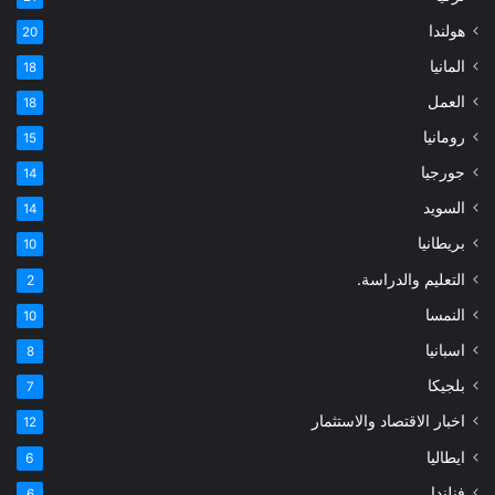
هولندا
20
المانيا
18
العمل
18
رومانيا
15
جورجيا
14
السويد
14
بريطانيا
10
التعليم والدراسة.
2
النمسا
10
اسبانيا
8
بلجيكا
7
اخبار الاقتصاد والاستثمار
12
ايطاليا
6
فنلندا
6