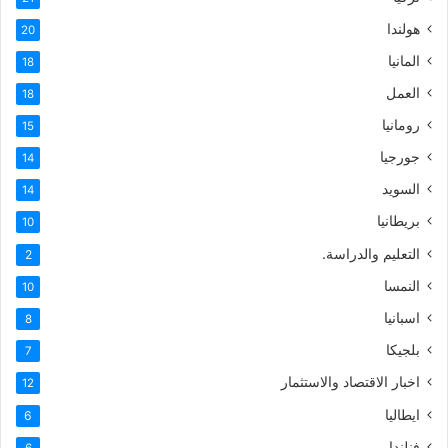
هولندا
20
المانيا
18
العمل
18
رومانيا
15
جورجيا
14
السويد
14
بريطانيا
10
التعليم والدراسة.
2
النمسا
10
اسبانيا
8
بلجيكا
7
اخبار الاقتصاد والاستثمار
12
ايطاليا
6
فنلندا
6