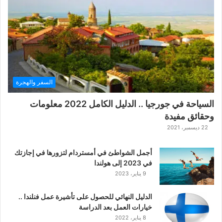
ة
ح
ر
ب
ا
ل
ت
ت
السفر والهجرة
ا
ر
السياحة في جورجيا .. الدليل الكامل 2022 معلومات
ا
وحقائق مفيدة
ل
ك
22 ديسمبر، 2021
ل
ا
أجمل الشواطئ في أمستردام لتزورها في إجازتك
س
في 2023 إلى هولندا
ي
9 يناير، 2023
ك
ي
الدليل النهائي للحصول على تأشيرة عمل فنلندا ..
ة
خيارات العمل بعد الدراسة
ا
8 يناير، 2022
ل