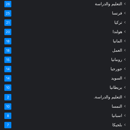
التعليم والدراسة
26
فرنسا
25
تركيا
21
هولندا
20
المانيا
18
العمل
18
رومانيا
15
جورجيا
14
السويد
14
بريطانيا
10
التعليم والدراسة.
2
النمسا
10
اسبانيا
8
بلجيكا
7