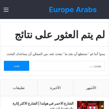
Europe Arabs
بحث
الق
عن
لم يتم العثور على نتائج
يبدوا أننا لم ’ نستطع أن نجد ما ’ تبحث عنه. من الممكن أن يساعدك البحث.
ا
ل
ب
ح
ث
الأشهر
الأخيرة
تعليقات
ع
ن
:
الشارع الاحمر في هولندا | الشارع الاكثر إثارة
واستفسارات عنه