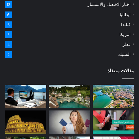
اخبار الاقتصاد والاستثمار
12
ايطاليا
6
فنلندا
6
امريكا
5
قطر
4
التشيك
2
مقالات منتقاة