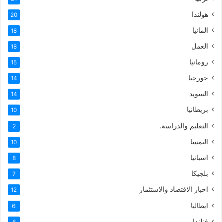
هولندا
20
المانيا
18
العمل
18
رومانيا
15
جورجيا
14
السويد
14
بريطانيا
10
التعليم والدراسة.
2
النمسا
10
اسبانيا
8
بلجيكا
7
اخبار الاقتصاد والاستثمار
12
ايطاليا
6
فنلندا
6