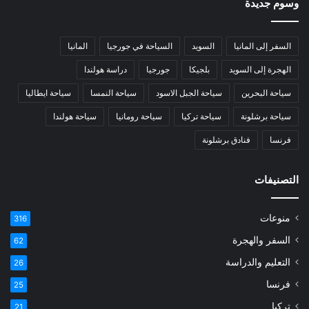
وسوم جديدة
السفر إلى المانيا
السويد
السياحة في جورجيا
المانيا
الهجرة إلى السويد
بلجيكا
جورجيا
دراسة هولندا
سياحة البحرين
سياحة الجبل الاسود
سياحة النمسا
سياحة ايطاليا
سياحة برشلونة
سياحة تركيا
سياحة رومانيا
سياحة هولندا
فرنسا
فنادق برشلونة
التصنيفات
منوعات
316
السفر والهجرة
62
التعليم والدراسة
26
فرنسا
25
تركيا
21