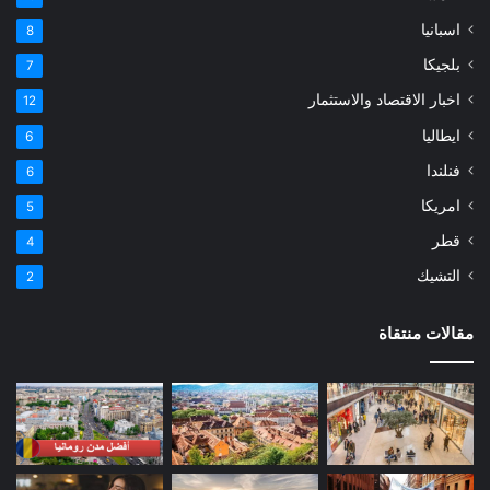
اسبانيا
8
بلجيكا
7
اخبار الاقتصاد والاستثمار
12
ايطاليا
6
فنلندا
6
امريكا
5
قطر
4
التشيك
2
مقالات منتقاة