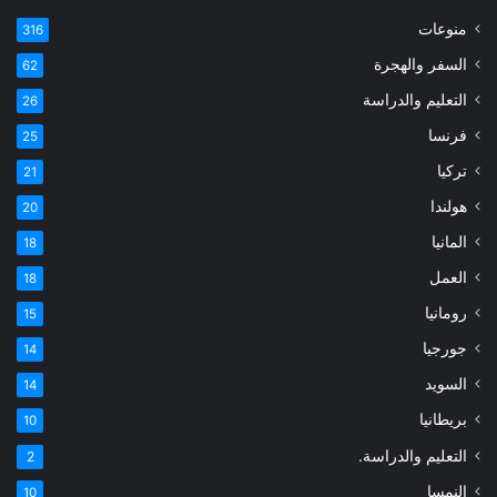
منوعات
316
السفر والهجرة
62
التعليم والدراسة
26
فرنسا
25
تركيا
21
هولندا
20
المانيا
18
العمل
18
رومانيا
15
جورجيا
14
السويد
14
بريطانيا
10
التعليم والدراسة.
2
النمسا
10