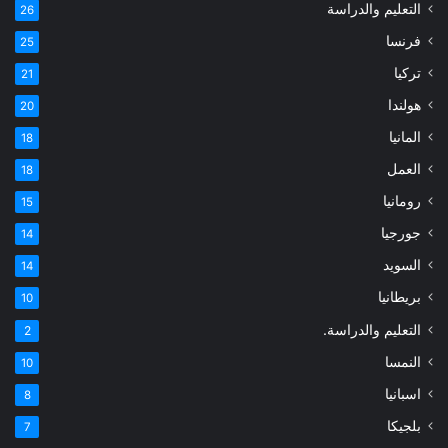
التعليم والدراسة
26
فرنسا
25
تركيا
21
هولندا
20
المانيا
18
العمل
18
رومانيا
15
جورجيا
14
السويد
14
بريطانيا
10
التعليم والدراسة.
2
النمسا
10
اسبانيا
8
بلجيكا
7