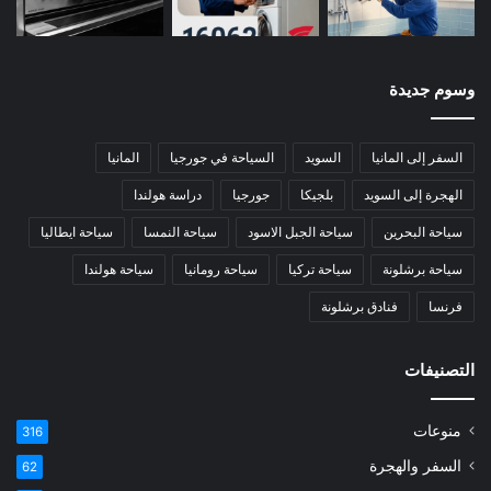
وسوم جديدة
السفر إلى المانيا
السويد
السياحة في جورجيا
المانيا
الهجرة إلى السويد
بلجيكا
جورجيا
دراسة هولندا
سياحة البحرين
سياحة الجبل الاسود
سياحة النمسا
سياحة ايطاليا
سياحة برشلونة
سياحة تركيا
سياحة رومانيا
سياحة هولندا
فرنسا
فنادق برشلونة
التصنيفات
منوعات
316
السفر والهجرة
62