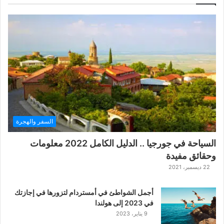
ل
ع
ب
ة
ح
ر
ب
ا
ل
ت
ت
السفر والهجرة
ا
ر
السياحة في جورجيا .. الدليل الكامل 2022 معلومات
ا
وحقائق مفيدة
ل
ك
22 ديسمبر، 2021
ل
ا
أجمل الشواطئ في أمستردام لتزورها في إجازتك
س
في 2023 إلى هولندا
ي
9 يناير، 2023
ك