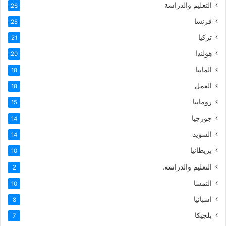
التعليم والدراسة
26
فرنسا
25
تركيا
21
هولندا
20
المانيا
18
العمل
18
رومانيا
15
جورجيا
14
السويد
14
بريطانيا
10
التعليم والدراسة.
2
النمسا
10
اسبانيا
8
بلجيكا
7