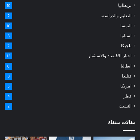
بريطانيا
10
التعليم والدراسة.
2
النمسا
10
اسبانيا
8
بلجيكا
7
اخبار الاقتصاد والاستثمار
12
ايطاليا
6
فنلندا
6
امريكا
5
قطر
4
التشيك
2
مقالات منتقاة