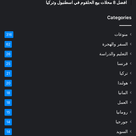
افضل 8 محلات بيع الحلقوم في اسطنبول وتركيا
Categories
منوعات
316
السفر والهجرة
62
التعليم والدراسة
26
فرنسا
25
تركيا
21
هولندا
20
المانيا
18
العمل
18
رومانيا
15
جورجيا
14
السويد
14