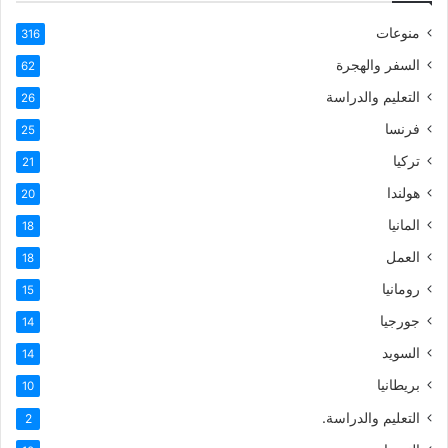
منوعات
316
السفر والهجرة
62
التعليم والدراسة
26
فرنسا
25
تركيا
21
هولندا
20
المانيا
18
العمل
18
رومانيا
15
جورجيا
14
السويد
14
بريطانيا
10
التعليم والدراسة.
2