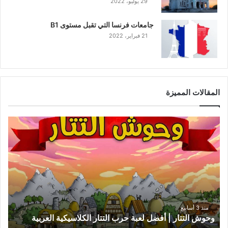
29 يوليو، 2022
جامعات فرنسا التي تقبل مستوى B1
21 فبراير، 2022
المقالات المميزة
و
ح
و
ش
ا
ل
ت
ت
ا
منذ 3 أسابيع
وحوش التتار | أفضل لعبة حرب التتار الكلاسيكية العربية
ر