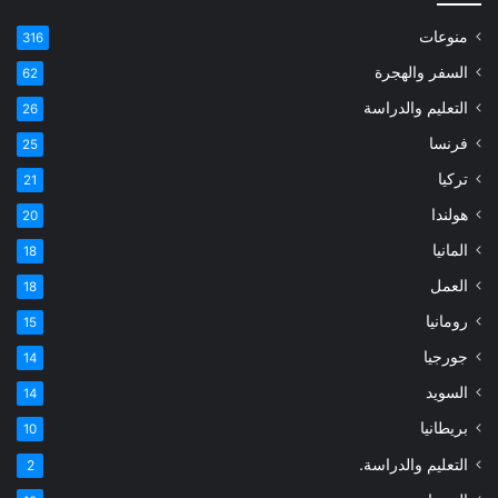
منوعات
316
السفر والهجرة
62
التعليم والدراسة
26
فرنسا
25
تركيا
21
هولندا
20
المانيا
18
العمل
18
رومانيا
15
جورجيا
14
السويد
14
بريطانيا
10
التعليم والدراسة.
2