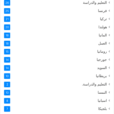
التعليم والدراسة
26
فرنسا
25
تركيا
21
هولندا
20
المانيا
18
العمل
18
رومانيا
15
جورجيا
14
السويد
14
بريطانيا
10
التعليم والدراسة.
2
النمسا
10
اسبانيا
8
بلجيكا
7