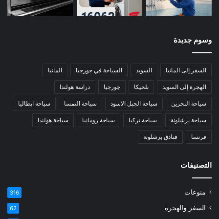
وسوم جديدة
السفر إلى المانيا
السويد
السياحة في جورجيا
المانيا
الهجرة إلى السويد
بلجيكا
جورجيا
دراسة هولندا
سياحة البحرين
سياحة الجبل الاسود
سياحة النمسا
سياحة ايطاليا
سياحة برشلونة
سياحة تركيا
سياحة رومانيا
سياحة هولندا
فرنسا
فنادق برشلونة
التصنيفات
منوعات
316
السفر والهجرة
62