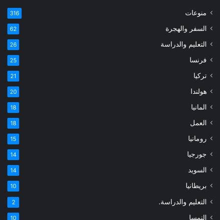
منوعات
316
السفر والهجرة
62
التعليم والدراسة
26
فرنسا
25
تركيا
21
هولندا
20
المانيا
18
العمل
18
رومانيا
15
جورجيا
14
السويد
14
بريطانيا
10
التعليم والدراسة.
2
النمسا
10