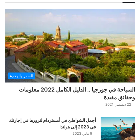
ل
ع
ب
ة
ح
ر
ب
ا
ل
ت
ت
السفر والهجرة
ا
ر
السياحة في جورجيا .. الدليل الكامل 2022 معلومات
ا
وحقائق مفيدة
ل
ك
22 ديسمبر، 2021
ل
ا
أجمل الشواطئ في أمستردام لتزورها في إجازتك
س
في 2023 إلى هولندا
ي
9 يناير، 2023
ك