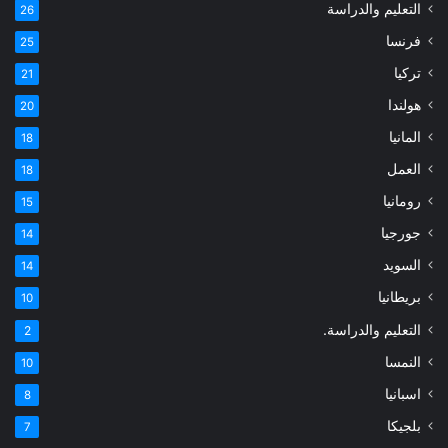
التعليم والدراسة
26
فرنسا
25
تركيا
21
هولندا
20
المانيا
18
العمل
18
رومانيا
15
جورجيا
14
السويد
14
بريطانيا
10
التعليم والدراسة.
2
النمسا
10
اسبانيا
8
بلجيكا
7