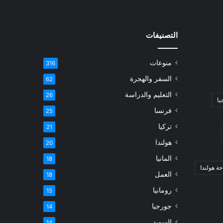
التصنيفات
منوعات
316
السفر والهجرة
62
التعليم والدراسة
26
يا
فرنسا
25
تركيا
21
هولندا
20
المانيا
18
ة هولندا
العمل
18
رومانيا
15
جورجيا
14
السويد
14