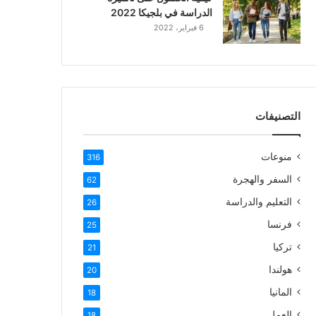
الدراسة في بلجيكا 2022
6 فبراير، 2022
التصنيفات
منوعات
316
السفر والهجرة
62
التعليم والدراسة
26
فرنسا
25
تركيا
21
هولندا
20
المانيا
18
العمل
18