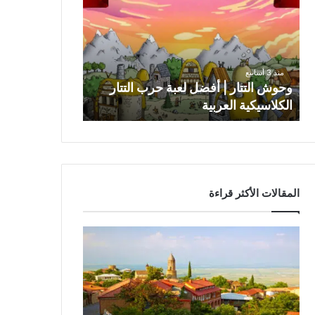
و
ش
ا
ل
ت
منذ 3 أسابيع
ت
وحوش التتار | أفضل لعبة حرب التتار
ا
الكلاسيكية العربية
ر
|
أ
ف
ض
ل
المقالات الأكثر قراءة
ل
ع
ب
ة
ح
ر
ب
ا
ل