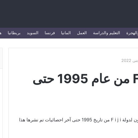
الهجرة
التعليم والدراسة
العمل
المانيا
فرنسا
السويد
بريطانيا
ه
عدد السياح في F i j i من عام 1995 حتى
نقدم لكم في هذا المقال احصائيات عدد السياح الدوليون لدولة F i j i من تاريخ 1995 حتى آخر احصائيات تم نشرها هذا