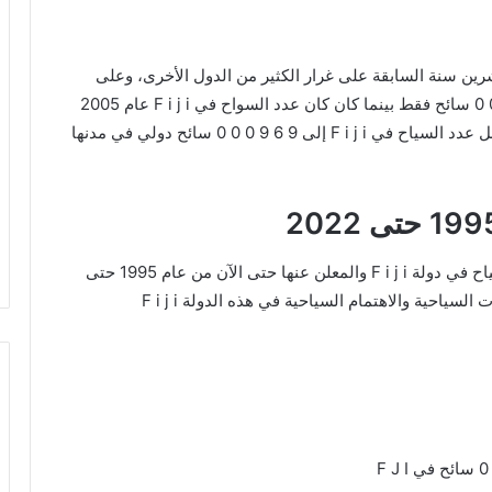
ة على مدار العشرين سنة السابقة على غرار الكثير من الدول الأخرى، وعلى
سبيل المثال كان عدد السياح سنة 1995 لها 4 7 6 0 0 0 سائح فقط بينما كان كان عدد السواح في F i j i عام 2005
تقريب 5 4 7 0 0 0 سائح في F J I وفي عام 2019 وصل عدد السياح في F i j i إلى 9 6 9 0 0 0 سائح دولي في مدنها
نقدم لكم فيما يلي تفاصيل احصائيات رسمية لعدد السياح في دولة F i j i والمعلن عنها حتى الآن من عام 1995 حتى