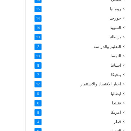
رومانيا
15
جورجيا
14
السويد
14
بريطانيا
10
التعليم والدراسة.
2
النمسا
10
اسبانيا
8
بلجيكا
7
اخبار الاقتصاد والاستثمار
12
ايطاليا
6
فنلندا
6
امريكا
5
قطر
4
التشيك