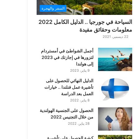
ت
السفر والهجرة
ت
ا
السياحة في جورجيا .. الدليل الكامل 2022
ر
معلومات وحقائق مفيدة
ا
22 ديسمبر، 2021
ل
ك
أجمل الشواطئ في أمستردام
ل
لتزورها في إجازتك في 2023
ا
إلى هولندا
س
9 يناير، 2023
ي
ك
الدليل النهائي للحصول على
ي
تأشيرة عمل فنلندا .. خيارات
ة
العمل بعد الدراسة
ا
8 يناير، 2022
ل
ع
الحصول على الجنسية الهولندية
ر
من خلال التجنيس 2022
ب
28 يناير، 2022
ي
ة
كيفية الحصول على تأشيرة