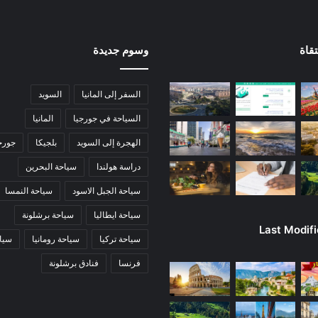
قاة
وسوم جديدة
السفر إلى المانيا
السويد
السياحة في جورجيا
المانيا
الهجرة إلى السويد
بلجيكا
جورج
دراسة هولندا
سياحة البحرين
سياحة الجبل الاسود
سياحة النمسا
سياحة ايطاليا
سياحة برشلونة
Last Modif
سياحة تركيا
سياحة رومانيا
سياح
فرنسا
فنادق برشلونة