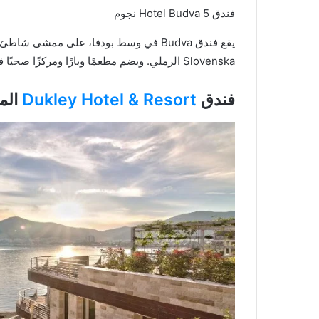
فندق Hotel Budva 5 نجوم
يقع فندق Budva في وسط بودفا، على مم
Slovenska الرملي. ويضم مطعمًا وبارًا ومركزًا صحيًا في الموقع. تتوفر خدمة الواي فاي مجانًا في جميع أنحاء الفندق.
فندق
Dukley Hotel & Resort
الم