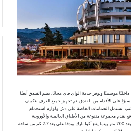
دفا، ويضم مسبحًا داخليًا موسميًا ويوفر خدمة الواي فاي مجانًا. يضم الفندق أيضًا
 فندق TQ Plaza على بُعد أقل من 10 دقائق سيرًا على الأقدام من الفندق. تم تجهيز جميع الغرف بتكييف
كتب. تشتمل الحمامات الخاصة على دش ولوازم استحمام
ع يقدم مجموعة متنوعة من الأطباق العالمية والأوروبية
والمتوسطية. تقع محطة الحافلات الرئيسية بودفا على بعد 700 متر بينما يقع أكوا بارك بودفا على بعد 2.7 كم من ساحة