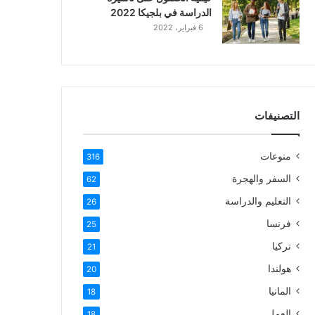
الدراسة في بلجيكا 2022
6 فبراير، 2022
التصنيفات
منوعات
316
السفر والهجرة
62
التعليم والدراسة
26
فرنسا
25
تركيا
21
هولندا
20
المانيا
18
العمل
18