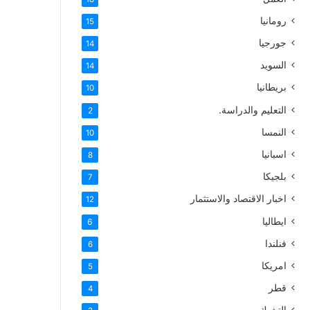
رومانيا
15
جورجيا
14
السويد
14
بريطانيا
10
التعليم والدراسة.
2
النمسا
10
اسبانيا
8
بلجيكا
7
اخبار الاقتصاد والاستثمار
12
ايطاليا
6
فنلندا
6
امريكا
5
قطر
4
التشيك