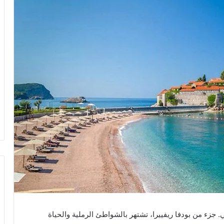
. جزء من بودفا ريفييرا، تشتهر بالشواطئ الرملية والحياة