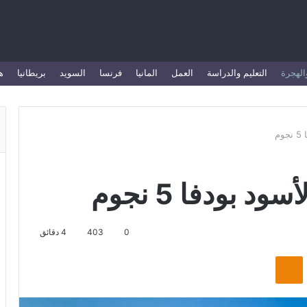
الهجرة
التعليم والدراسة
العمل
المانيا
فرنسا
السويد
بريطانيا
ه
م
 بودفا 5 نجوم
0
403
4 دقائق
Odnoklassniki