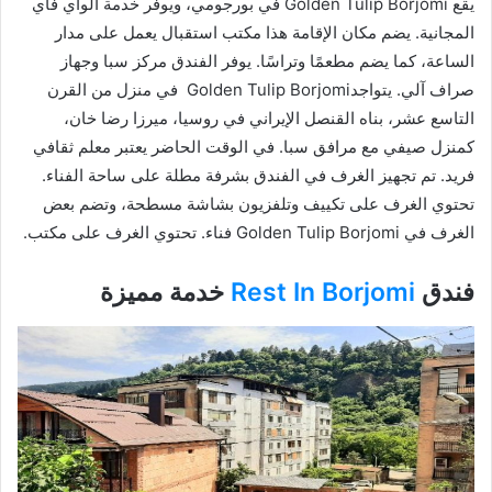
يقع Golden Tulip Borjomi في بورجومي، ويوفر خدمة الواي فاي
المجانية. يضم مكان الإقامة هذا مكتب استقبال يعمل على مدار
الساعة، كما يضم مطعمًا وتراسًا. يوفر الفندق مركز سبا وجهاز
صراف آلي. يتواجدGolden Tulip Borjomi في منزل من القرن
التاسع عشر، بناه القنصل الإيراني في روسيا، ميرزا رضا خان،
كمنزل صيفي مع مرافق سبا. في الوقت الحاضر يعتبر معلم ثقافي
فريد. تم تجهيز الغرف في الفندق بشرفة مطلة على ساحة الفناء.
تحتوي الغرف على تكييف وتلفزيون بشاشة مسطحة، وتضم بعض
الغرف في Golden Tulip Borjomi فناء. تحتوي الغرف على مكتب.
فندق
Rest In Borjomi
خدمة مميزة