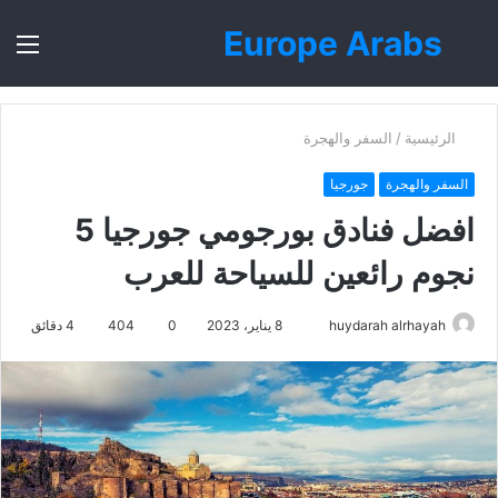
Europe Arabs
بحث
الق
عن
الرئيسية
/
السفر والهجرة
السفر والهجرة
جورجيا
افضل فنادق بورجومي جورجيا 5
نجوم رائعين للسياحة للعرب
أرسل
huydarah alrhayah
8 يناير، 2023
0
404
4 دقائق
بريدا
إلكترونيا