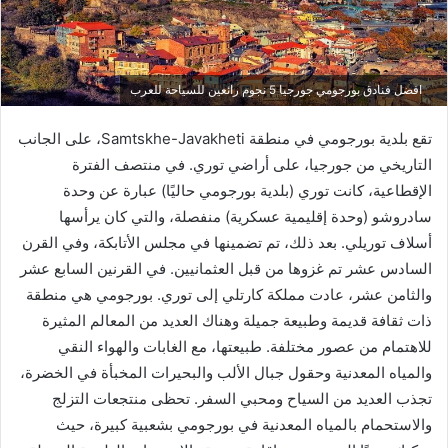
افضل فنادق بورجومي جورجيا 5 نجوم رائعين للسياحة للعرب
تقع بلدية بورجومي في منطقة Samtskhe-Javakheti، على الجانب
التاريخي من جورجيا، على أراضي توري. في منتصف الفترة
الإقطاعية، كانت توري (بلدية بورجومي حاليًا) عبارة عن وحدة
سادروشو (وحدة إقليمية عسكرية) منفصلة، والتي كان يرأسها
أسلاف توريلي. بعد ذلك، تم تضمينها في مجلس الأتابكة، وفي القرن
السادس عشر تم غزوها من قبل العثمانيين. في القرنين السابع عشر
والثامن عشر، عادت مملكة كارتلي إلى توري. بورجومي هي منطقة
ذات ثقافة قديمة وطبيعة جميلة وهناك العديد من المعالم المثيرة
للاهتمام من عصور مختلفة. طبيعتها، مع الغابات والهواء النقي
والمياه المعدنية وحقول جبال الألب والبحيرات المخبأة في الخضرة،
تجذب العديد من السياح ومحبي السفر. تحظى منتجعات التزلج
والاستحمام بالمياه المعدنية في بورجومي بشعبية كبيرة، حيث