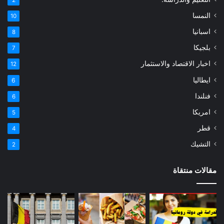
النمسا
10
اسبانيا
8
بلجيكا
7
اخبار الاقتصاد والاستثمار
12
ايطاليا
6
فنلندا
6
امريكا
5
قطر
4
التشيك
2
مقالات منتقاة