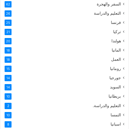
السفر والهجرة
62
التعليم والدراسة
26
فرنسا
25
تركيا
21
هولندا
20
المانيا
18
العمل
18
رومانيا
15
جورجيا
14
السويد
14
بريطانيا
10
التعليم والدراسة.
2
النمسا
10
اسبانيا
8