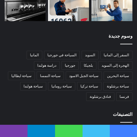
وسوم جديدة
السفر إلى المانيا
السويد
السياحة في جورجيا
المانيا
الهجرة إلى السويد
بلجيكا
جورجيا
دراسة هولندا
سياحة البحرين
سياحة الجبل الاسود
سياحة النمسا
سياحة ايطاليا
سياحة برشلونة
سياحة تركيا
سياحة رومانيا
سياحة هولندا
فرنسا
فنادق برشلونة
التصنيفات
منوعات
316
يسبوك
تويتر
واتساب
تيلقرام
ڤايبر