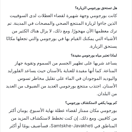
هل تستحق بورجومي الزيارة؟
كانت بورجومي وجهة شهيرة لقضاء العطلات لدى السوفييت
الذين جاءوا لزيارة المنتجع الصحي والمصحات في المدينة. تم
ترك معظمها الآن مهجورًا. ومع ذلك، لا يزال هناك الكثير من
الأشياء التي يمكنك القيام بها في بورجومي والتي تجعلها مكانًا
يستحق الزيارة.
لماذا تعتبر مياه بورجومي مفيدة؟
يساعد شربها على تطهير الجسم من السموم وتقوية جهاز
المناعة. كما أنها مفيدة للعناية بالأسنان حيث يساعد الفلورايد
واليوديد الموجودان في الماء على تقليل مخاطر تسوس
الأسنان. اجتذب منتجع بورجومي العديد من الضيوف من العديد
من البلدان.
كم يوما يكفي لاستكشاف بورجومي؟
بورجومي مكان ممتاز لقضاء عطلة نهاية الأسبوع. يومان أكثر
من كافيين. ومع ذلك، إن كنت تخطط لاستكشاف المزيد من
المناطق في Samtskhe-Javakheti، فسأضيف يومًا أو أكثر