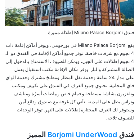
فندق Milano Palace Borjomi إطلالة مميزة
يقع Milano Palace Borjomi في بورجومي، ويوفر أماكن إقامة ذات
4 نجوم مع شرفات خاصة. توفر جميع أماكن الإقامة في الفندق ذو الـ
4 نجوم إطلالات على الجبل، ويمكن للضيوف الاستمتاع بالدخول إلى
الصالة المشتركة والبار. يوفر مكان الإقامة مكتب استقبال يعمل
على مدار 24 ساعة وخدمة نقل المطار ومطبخ مشترك وخدمة الواي
فاي المجانية. تحتوي جميع الغرف في الفندق على تكييف ومكتب
وتلفزيون بشاشة مسطحة وحمام خاص وبياضات أسرّة ومناشف
وتراس يطل على المدينة. تأتي كل غرفة مع صندوق ودائع آمن
وستوفر لك الغرف المختارة إطلالات على النهر. توفر الوحدات
للضيوف ثلاجة.
فندق
Borjomi UnderWood
المميز