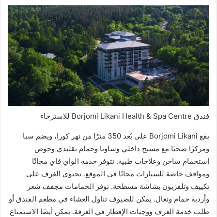
فندق Borjomi Likani Health & Spa Centre للاسترخاء
يقع Borjomi Likani على بُعد 350 مترًا من نهر كورا، ويضم سبا
ومركزًا صحيًا مع مسبح داخلي وساونا وحمام تقليدي وحوض
استحمام ساخن وعلاجات طبية. تتوفر خدمة الواي فاي مجانًا
ومواقف خاصة للسيارات مجانًا في الموقع. تحتوي الغرف على
تكييف وتلفزيون بشاشة مسطحة. توفر الحمامات مجفف شعر
وأردية حمام ونعال. يمكن للضيوف تناول العشاء في مطعم الفندق أو
طلب خدمة الغرف ووجبات الإفطار في الغرفة. يمكن أيضًا الاستمتاع