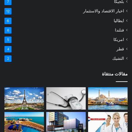
بلجيكا
7
اخبار الاقتصاد والاستثمار
12
ايطاليا
6
فنلندا
6
امريكا
5
قطر
4
التشيك
2
مقالات منتقاة