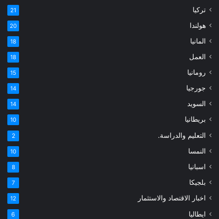
تركيا
21
هولندا
20
المانيا
18
العمل
18
رومانيا
15
جورجيا
14
السويد
14
بريطانيا
10
التعليم والدراسة.
2
النمسا
10
اسبانيا
8
بلجيكا
7
اخبار الاقتصاد والاستثمار
12
ايطاليا
6