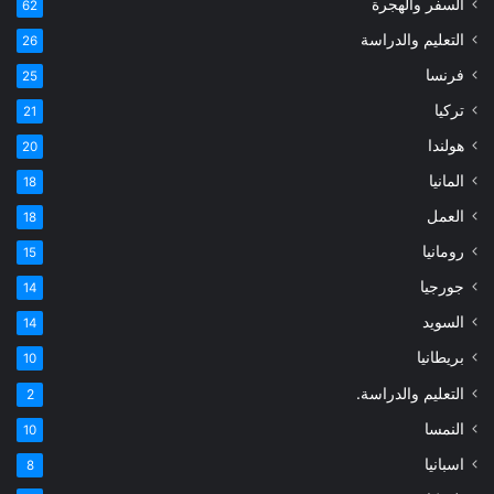
السفر والهجرة
62
التعليم والدراسة
26
فرنسا
25
تركيا
21
هولندا
20
المانيا
18
العمل
18
رومانيا
15
جورجيا
14
السويد
14
بريطانيا
10
التعليم والدراسة.
2
النمسا
10
اسبانيا
8