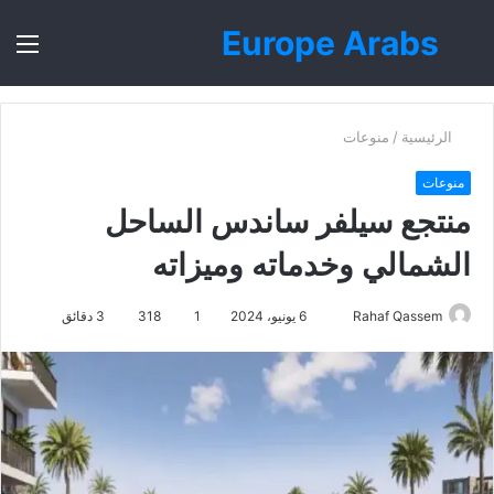
Europe Arabs
بحث
الق
عن
الرئيسية
/
منوعات
منوعات
منتجع سيلفر ساندس الساحل
الشمالي وخدماته وميزاته
أرسل
Rahaf Qassem
6 يونيو، 2024
1
318
3 دقائق
بريدا
إلكترونيا