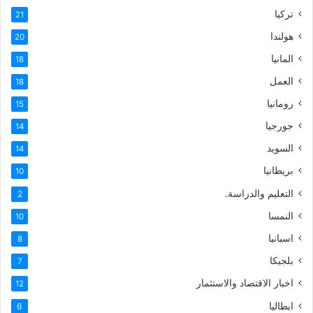
تركيا
21
هولندا
20
المانيا
18
العمل
18
رومانيا
15
جورجيا
14
السويد
14
بريطانيا
10
التعليم والدراسة.
2
النمسا
10
اسبانيا
8
بلجيكا
7
اخبار الاقتصاد والاستثمار
12
ايطاليا
6