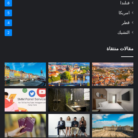
فنلندا
6
امريكا
5
قطر
4
التشيك
2
مقالات منتقاة