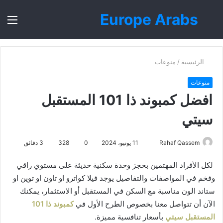
Europe Arabs
بحث
الق
عن
الرئيسية
/
منوعات
منوعات
افضل كمبوند ذا 101 المستقبل
سيتي
أرسل
Rahaf Qassem
11 يونيو، 2024
0
328
3 دقائق
بريدا
لكل الأفراد المهتمين بحجز وحدة سكنية حديثة على مستوي راقي
إلكترونيا
وفخم في المواصفات والتفاصيل يوجد فيلا كواترو او تاون او توين او
ستاند الون مناسبة مع السكن في المستقبل أو الاستثمار، يمكنك
الآن أن تتواصل معنا بخصوص الطرح الأول في
كمبوند ذا 101
المستقبل سيتي
بأسعار تنافسية مميزة.