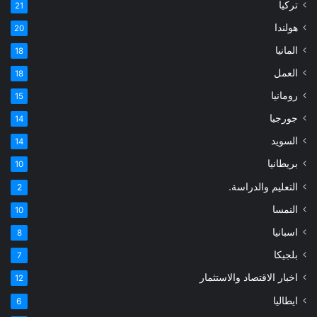
تركيا
21
هولندا
20
المانيا
18
العمل
18
رومانيا
15
جورجيا
14
السويد
14
بريطانيا
10
التعليم والدراسة.
2
النمسا
10
اسبانيا
8
بلجيكا
7
اخبار الاقتصاد والاستثمار
12
ايطاليا
6