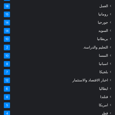
العمل
18
رومانيا
15
جورجيا
14
السويد
14
بريطانيا
10
التعليم والدراسة.
2
النمسا
10
اسبانيا
8
بلجيكا
7
اخبار الاقتصاد والاستثمار
12
ايطاليا
6
فنلندا
6
امريكا
5
قطر
4