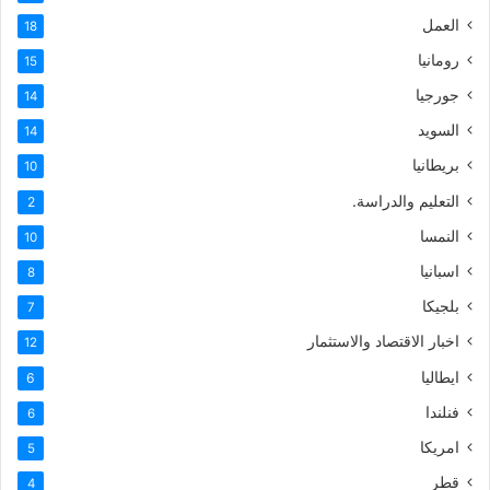
العمل
18
رومانيا
15
جورجيا
14
السويد
14
بريطانيا
10
التعليم والدراسة.
2
النمسا
10
اسبانيا
8
بلجيكا
7
اخبار الاقتصاد والاستثمار
12
ايطاليا
6
فنلندا
6
امريكا
5
قطر
4