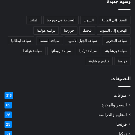
وسوم جديدة
السفر إلى المانيا
السويد
السياحة في جورجيا
المانيا
الهجرة إلى السويد
بلجيكا
جورجيا
دراسة هولندا
سياحة البحرين
سياحة الجبل الاسود
سياحة النمسا
سياحة ايطاليا
سياحة برشلونة
سياحة تركيا
سياحة رومانيا
سياحة هولندا
فرنسا
فنادق برشلونة
التصنيفات
منوعات
316
السفر والهجرة
62
التعليم والدراسة
26
فرنسا
25
تركيا
21