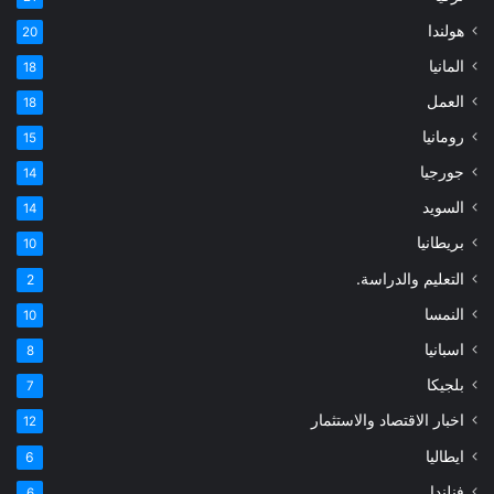
هولندا
20
المانيا
18
العمل
18
رومانيا
15
جورجيا
14
السويد
14
بريطانيا
10
التعليم والدراسة.
2
النمسا
10
اسبانيا
8
بلجيكا
7
اخبار الاقتصاد والاستثمار
12
ايطاليا
6
فنلندا
6