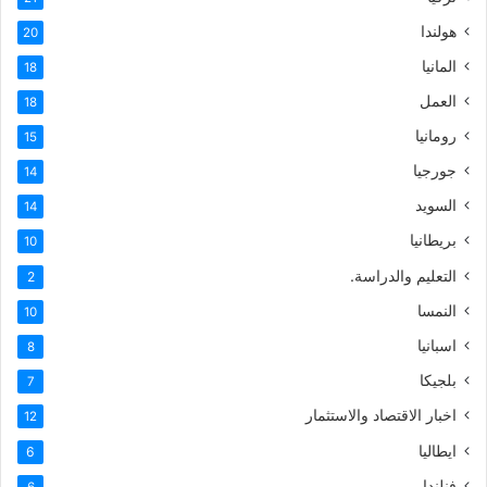
هولندا
20
المانيا
18
العمل
18
رومانيا
15
جورجيا
14
السويد
14
بريطانيا
10
التعليم والدراسة.
2
النمسا
10
اسبانيا
8
بلجيكا
7
اخبار الاقتصاد والاستثمار
12
ايطاليا
6
فنلندا
6