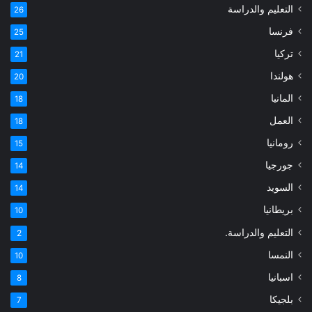
التعليم والدراسة
26
فرنسا
25
تركيا
21
هولندا
20
المانيا
18
العمل
18
رومانيا
15
جورجيا
14
السويد
14
بريطانيا
10
التعليم والدراسة.
2
النمسا
10
اسبانيا
8
بلجيكا
7