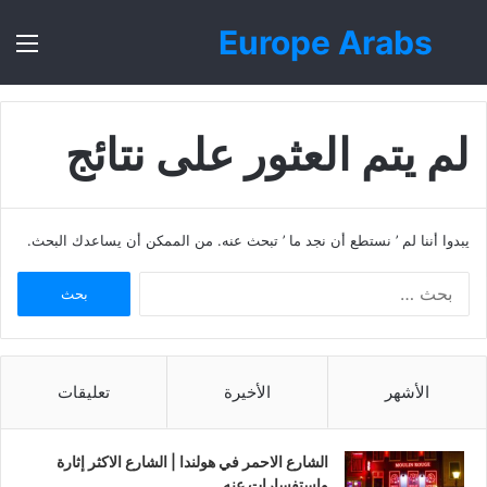
Europe Arabs
بحث
الق
عن
لم يتم العثور على نتائج
يبدوا أننا لم ’ نستطع أن نجد ما ’ تبحث عنه. من الممكن أن يساعدك البحث.
ا
ل
ب
ح
ث
الأشهر
الأخيرة
تعليقات
ع
ن
:
الشارع الاحمر في هولندا | الشارع الاكثر إثارة
واستفسارات عنه