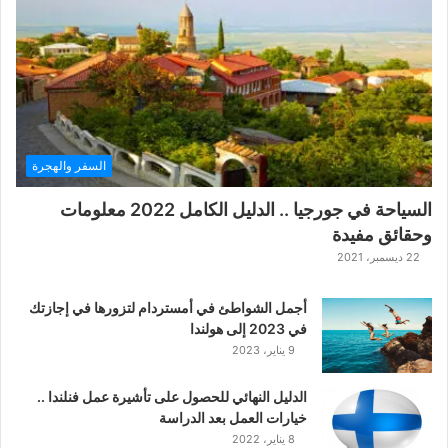
ة
ح
ر
ب
ا
ل
ت
ت
السفر والهجرة
ا
ر
السياحة في جورجيا .. الدليل الكامل 2022 معلومات
ا
وحقائق مفيدة
ل
ك
22 ديسمبر، 2021
ل
ا
أجمل الشواطئ في أمستردام لتزورها في إجازتك
س
في 2023 إلى هولندا
ي
9 يناير، 2023
ك
ي
الدليل النهائي للحصول على تأشيرة عمل فنلندا ..
ة
خيارات العمل بعد الدراسة
ا
8 يناير، 2022
ل