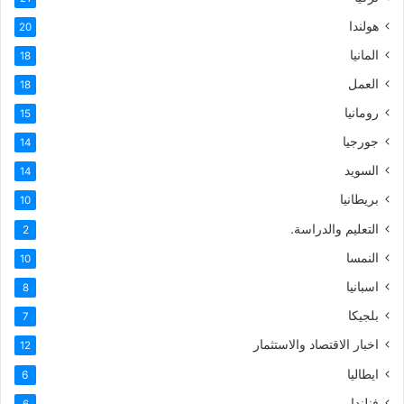
هولندا
20
المانيا
18
العمل
18
رومانيا
15
جورجيا
14
السويد
14
بريطانيا
10
التعليم والدراسة.
2
النمسا
10
اسبانيا
8
بلجيكا
7
اخبار الاقتصاد والاستثمار
12
ايطاليا
6
فنلندا
6