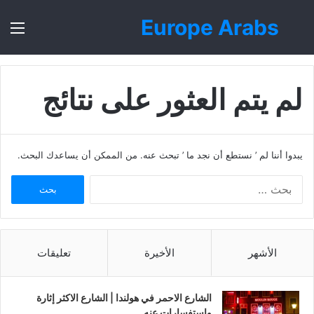
Europe Arabs
بحث
الق
عن
لم يتم العثور على نتائج
يبدوا أننا لم ’ نستطع أن نجد ما ’ تبحث عنه. من الممكن أن يساعدك البحث.
ا
ل
ب
ح
ث
الأشهر
الأخيرة
تعليقات
ع
ن
:
الشارع الاحمر في هولندا | الشارع الاكثر إثارة
واستفسارات عنه