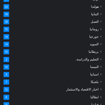
هولندا
20
المانيا
18
العمل
18
رومانيا
15
جورجيا
14
السويد
14
بريطانيا
10
التعليم والدراسة.
2
النمسا
10
اسبانيا
8
بلجيكا
7
اخبار الاقتصاد والاستثمار
12
ايطاليا
6
فنلندا
6