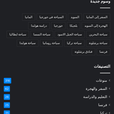
وسوم جديدة
السفر إلى المانيا
السويد
السياحة في جورجيا
المانيا
الهجرة إلى السويد
بلجيكا
جورجيا
دراسة هولندا
سياحة البحرين
سياحة الجبل الاسود
سياحة النمسا
سياحة ايطاليا
سياحة برشلونة
سياحة تركيا
سياحة رومانيا
سياحة هولندا
فرنسا
فنادق برشلونة
التصنيفات
منوعات
316
السفر والهجرة
62
التعليم والدراسة
26
فرنسا
25
تركيا
21