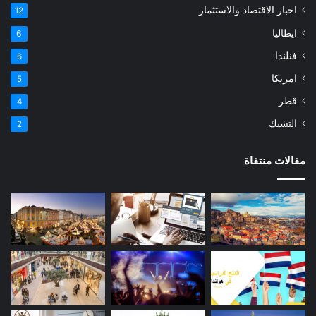
اخبار الاقتصاد والاستثمار
12
ايطاليا
6
فنلندا
6
امريكا
5
قطر
4
التشيك
2
مقالات منتقاة