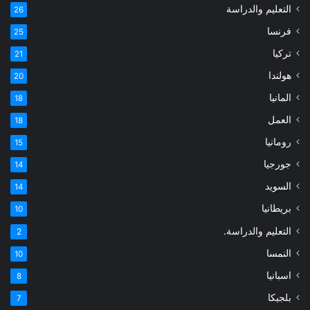
التعليم والدراسة
26
فرنسا
25
تركيا
21
هولندا
20
المانيا
18
العمل
18
رومانيا
15
جورجيا
14
السويد
14
بريطانيا
10
التعليم والدراسة.
2
النمسا
10
اسبانيا
8
بلجيكا
7