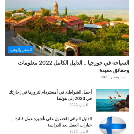
ة
ح
ر
ب
ا
ل
ت
ت
السفر والهجرة
ا
ر
السياحة في جورجيا .. الدليل الكامل 2022 معلومات
ا
وحقائق مفيدة
ل
ك
22 ديسمبر، 2021
ل
ا
أجمل الشواطئ في أمستردام لتزورها في إجازتك
س
في 2023 إلى هولندا
ي
9 يناير، 2023
ك
ي
الدليل النهائي للحصول على تأشيرة عمل فنلندا ..
ة
خيارات العمل بعد الدراسة
ا
8 يناير، 2022
ل