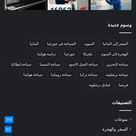
وسوم جديدة
السفر إلى المانيا
السويد
السياحة في جورجيا
المانيا
الهجرة إلى السويد
بلجيكا
جورجيا
دراسة هولندا
سياحة البحرين
سياحة الجبل الاسود
سياحة النمسا
سياحة ايطاليا
سياحة برشلونة
سياحة تركيا
سياحة رومانيا
سياحة هولندا
فرنسا
فنادق برشلونة
التصنيفات
منوعات
316
السفر والهجرة
62