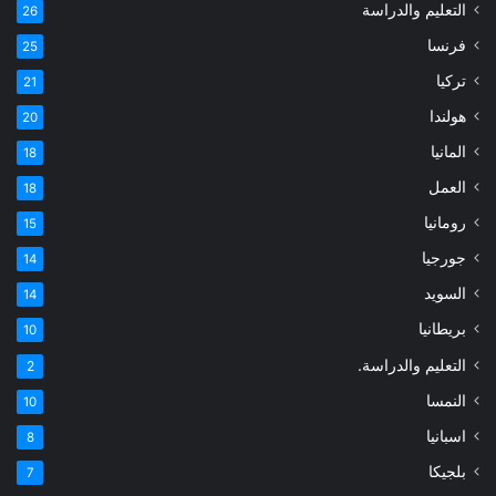
التعليم والدراسة
26
فرنسا
25
تركيا
21
هولندا
20
المانيا
18
العمل
18
رومانيا
15
جورجيا
14
السويد
14
بريطانيا
10
التعليم والدراسة.
2
النمسا
10
اسبانيا
8
بلجيكا
7