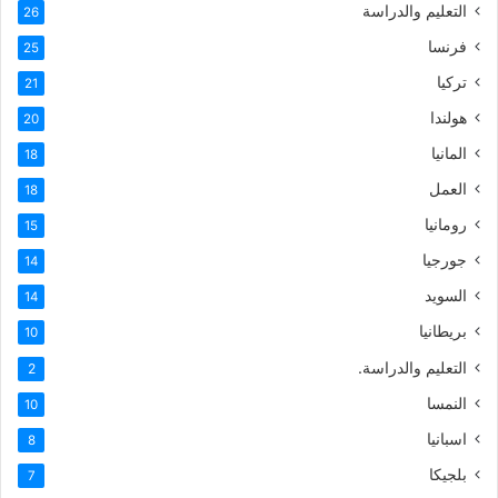
التعليم والدراسة
26
فرنسا
25
تركيا
21
هولندا
20
المانيا
18
العمل
18
رومانيا
15
جورجيا
14
السويد
14
بريطانيا
10
التعليم والدراسة.
2
النمسا
10
اسبانيا
8
بلجيكا
7