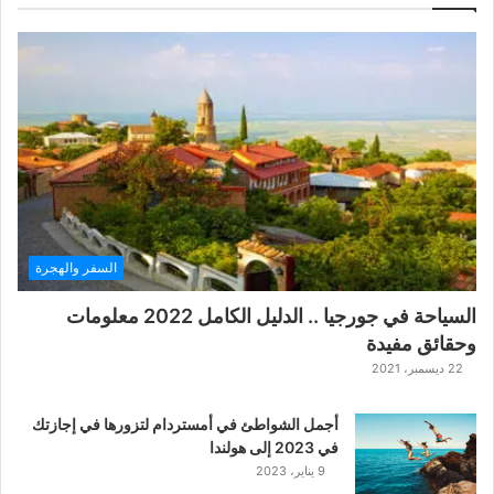
ل
ع
ب
ة
ح
ر
ب
ا
ل
ت
ت
السفر والهجرة
ا
ر
السياحة في جورجيا .. الدليل الكامل 2022 معلومات
ا
وحقائق مفيدة
ل
ك
22 ديسمبر، 2021
ل
ا
أجمل الشواطئ في أمستردام لتزورها في إجازتك
س
في 2023 إلى هولندا
ي
9 يناير، 2023
ك