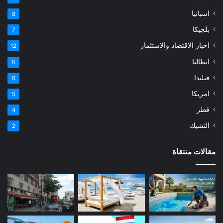
اسبانيا
8
بلجيكا
7
اخبار الاقتصاد والاستثمار
12
ايطاليا
6
فنلندا
6
امريكا
5
قطر
4
التشيك
2
مقالات منتقاة