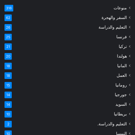
منوعات
316
السفر والهجرة
62
التعليم والدراسة
26
فرنسا
25
تركيا
21
هولندا
20
المانيا
18
العمل
18
رومانيا
15
جورجيا
14
السويد
14
بريطانيا
10
التعليم والدراسة.
2
النمسا
10