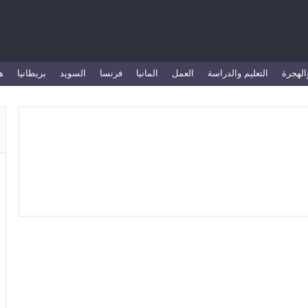
الهجرة
التعليم والدراسة
العمل
المانيا
فرنسا
السويد
بريطانيا
ه
المانيا
افضل جامعات المانيا 2022