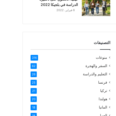
الدراسة في بلجيكا 2022
6 فبراير، 2022
التصنيفات
منوعات
316
السفر والهجرة
62
التعليم والدراسة
26
فرنسا
25
تركيا
21
هولندا
20
المانيا
18
العمل
18