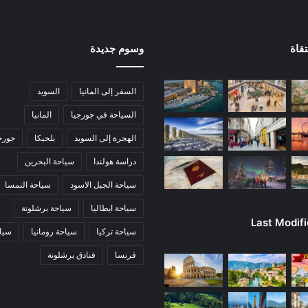
قاة
وسوم جديدة
السفر إلى المانيا
السويد
السياحة في جورجيا
المانيا
الهجرة إلى السويد
بلجيكا
جورج
دراسة هولندا
سياحة البحرين
سياحة الجبل الاسود
سياحة النمسا
سياحة ايطاليا
سياحة برشلونة
Last Modif
سياحة تركيا
سياحة رومانيا
سياح
فرنسا
فنادق برشلونة