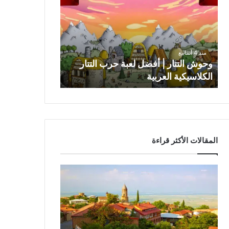
و
ش
ا
ل
ت
منذ 4 أسابيع
ت
وحوش التتار | أفضل لعبة حرب التتار
ا
الكلاسيكية العربية
ر
|
أ
ف
ض
ل
المقالات الأكثر قراءة
ل
ع
ب
ة
ح
ر
ب
ا
ل