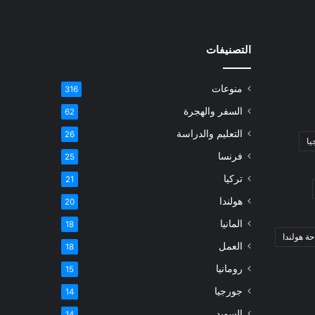
التصنيفات
منوعات
316
السفر والهجرة
62
التعليم والدراسة
26
يا
فرنسا
25
تركيا
21
هولندا
20
المانيا
18
ة هولندا
العمل
18
رومانيا
15
جورجيا
14
السويد
14