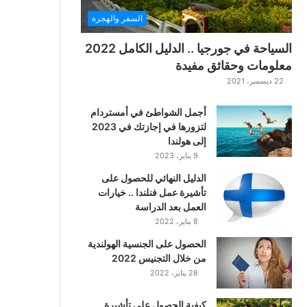
ت
السفر والهجرة
ت
ا
السياحة في جورجيا .. الدليل الكامل 2022
ر
معلومات وحقائق مفيدة
ا
22 ديسمبر، 2021
ل
ك
أجمل الشواطئ في أمستردام
ل
لتزورها في إجازتك في 2023
ا
إلى هولندا
س
9 يناير، 2023
ي
ك
الدليل النهائي للحصول على
ي
تأشيرة عمل فنلندا .. خيارات
ة
العمل بعد الدراسة
ا
8 يناير، 2022
ل
ع
الحصول على الجنسية الهولندية
ر
من خلال التجنيس 2022
ب
28 يناير، 2022
ي
ة
كيفية الحصول على تأشيرة