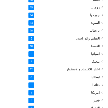
رومانيا
15
جورجيا
14
السويد
14
بريطانيا
10
التعليم والدراسة.
2
النمسا
10
اسبانيا
8
بلجيكا
7
اخبار الاقتصاد والاستثمار
12
ايطاليا
6
فنلندا
6
امريكا
5
قطر
4
التشيك