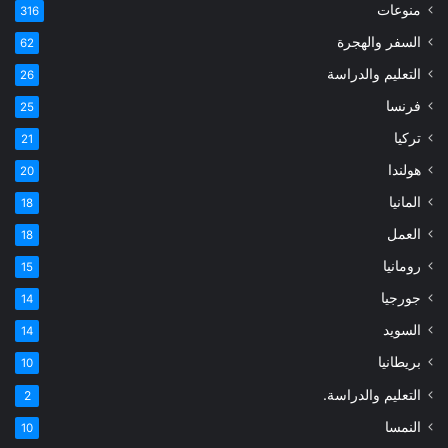
منوعات
316
السفر والهجرة
62
التعليم والدراسة
26
فرنسا
25
تركيا
21
هولندا
20
المانيا
18
العمل
18
رومانيا
15
جورجيا
14
السويد
14
بريطانيا
10
التعليم والدراسة.
2
النمسا
10