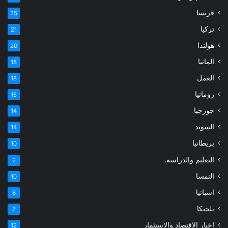
فرنسا
25
تركيا
21
هولندا
20
المانيا
18
العمل
18
رومانيا
15
جورجيا
14
السويد
14
بريطانيا
10
التعليم والدراسة.
2
النمسا
10
اسبانيا
8
بلجيكا
7
اخبار الاقتصاد والاستثمار
12