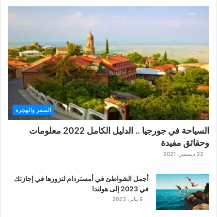
ل
ع
ب
ة
ح
ر
ب
ا
ل
ت
ت
السفر والهجرة
ا
ر
السياحة في جورجيا .. الدليل الكامل 2022 معلومات
ا
وحقائق مفيدة
ل
ك
22 ديسمبر، 2021
ل
ا
أجمل الشواطئ في أمستردام لتزورها في إجازتك
س
في 2023 إلى هولندا
ي
9 يناير، 2023
ك
ي