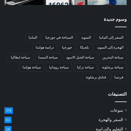
وسوم جديدة
السفر إلى المانيا
السويد
السياحة في جورجيا
المانيا
الهجرة إلى السويد
بلجيكا
جورجيا
دراسة هولندا
سياحة البحرين
سياحة الجبل الاسود
سياحة النمسا
سياحة ايطاليا
سياحة برشلونة
سياحة تركيا
سياحة رومانيا
سياحة هولندا
فرنسا
فنادق برشلونة
التصنيفات
منوعات
316
السفر والهجرة
62
التعليم والدراسة
26