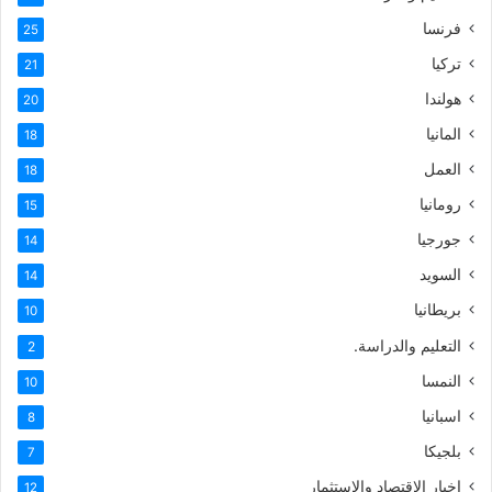
فرنسا
25
تركيا
21
هولندا
20
المانيا
18
العمل
18
رومانيا
15
جورجيا
14
السويد
14
بريطانيا
10
التعليم والدراسة.
2
النمسا
10
اسبانيا
8
بلجيكا
7
اخبار الاقتصاد والاستثمار
12