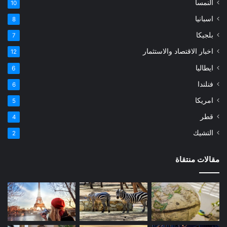
النمسا
10
اسبانيا
8
بلجيكا
7
اخبار الاقتصاد والاستثمار
12
ايطاليا
6
فنلندا
6
امريكا
5
قطر
4
التشيك
2
مقالات منتقاة