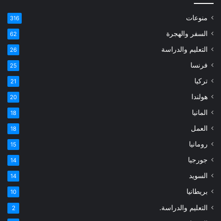
منوعات
316
السفر والهجرة
62
التعليم والدراسة
26
فرنسا
25
تركيا
21
هولندا
20
المانيا
18
العمل
18
رومانيا
15
جورجيا
14
السويد
14
بريطانيا
10
التعليم والدراسة.
2