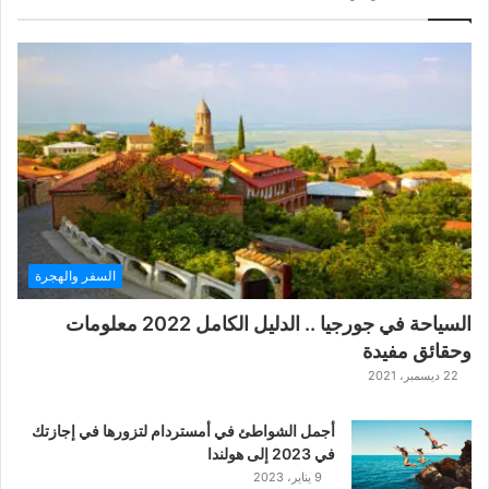
ل
ل
ع
ب
ة
ح
ر
ب
ا
ل
ت
ت
السفر والهجرة
ا
ر
السياحة في جورجيا .. الدليل الكامل 2022 معلومات
ا
وحقائق مفيدة
ل
ك
22 ديسمبر، 2021
ل
ا
أجمل الشواطئ في أمستردام لتزورها في إجازتك
س
في 2023 إلى هولندا
ي
9 يناير، 2023