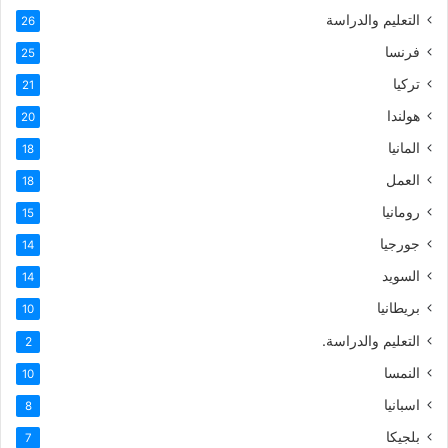
التعليم والدراسة
26
فرنسا
25
تركيا
21
هولندا
20
المانيا
18
العمل
18
رومانيا
15
جورجيا
14
السويد
14
بريطانيا
10
التعليم والدراسة.
2
النمسا
10
اسبانيا
8
بلجيكا
7