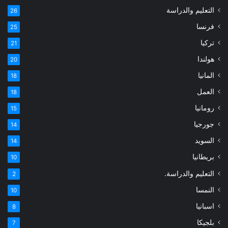
التعليم والدراسة
26
فرنسا
25
تركيا
21
هولندا
20
المانيا
18
العمل
18
رومانيا
15
جورجيا
14
السويد
14
بريطانيا
10
التعليم والدراسة.
2
النمسا
10
اسبانيا
8
بلجيكا
7