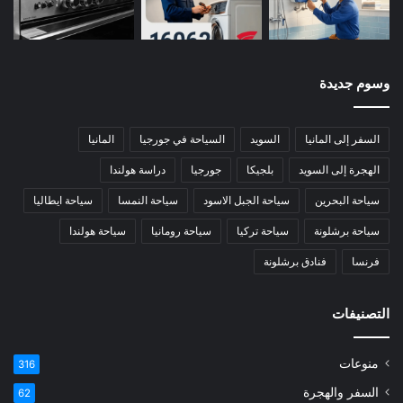
وسوم جديدة
السفر إلى المانيا
السويد
السياحة في جورجيا
المانيا
الهجرة إلى السويد
بلجيكا
جورجيا
دراسة هولندا
سياحة البحرين
سياحة الجبل الاسود
سياحة النمسا
سياحة ايطاليا
سياحة برشلونة
سياحة تركيا
سياحة رومانيا
سياحة هولندا
فرنسا
فنادق برشلونة
التصنيفات
منوعات
316
السفر والهجرة
62