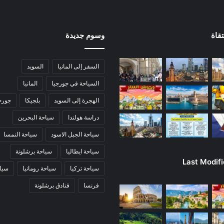
قاة
وسوم جديدة
السفر إلى المانيا
السويد
السياحة في جورجيا
المانيا
الهجرة إلى السويد
بلجيكا
جورج
دراسة هولندا
سياحة البحرين
سياحة الجبل الاسود
سياحة النمسا
سياحة ايطاليا
سياحة برشلونة
Last Modif
سياحة تركيا
سياحة رومانيا
سياح
فرنسا
فنادق برشلونة