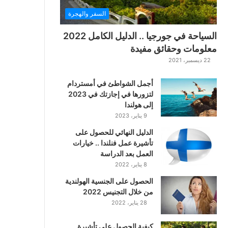
ت
السفر والهجرة
ت
ا
السياحة في جورجيا .. الدليل الكامل 2022
ر
معلومات وحقائق مفيدة
ا
22 ديسمبر، 2021
ل
ك
أجمل الشواطئ في أمستردام
ل
لتزورها في إجازتك في 2023
ا
إلى هولندا
س
9 يناير، 2023
ي
ك
الدليل النهائي للحصول على
ي
تأشيرة عمل فنلندا .. خيارات
ة
العمل بعد الدراسة
ا
8 يناير، 2022
ل
ع
الحصول على الجنسية الهولندية
ر
من خلال التجنيس 2022
ب
28 يناير، 2022
ي
ة
كيفية الحصول على تأشيرة