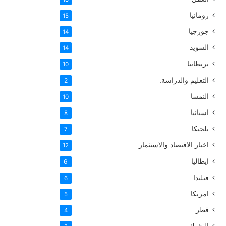
رومانيا
15
جورجيا
14
السويد
14
بريطانيا
10
التعليم والدراسة.
2
النمسا
10
اسبانيا
8
بلجيكا
7
اخبار الاقتصاد والاستثمار
12
ايطاليا
6
فنلندا
6
امريكا
5
قطر
4
التشيك