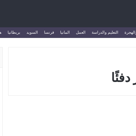
الهجرة
التعليم والدراسة
العمل
المانيا
فرنسا
السويد
بريطانيا
ه
دفئًا
المانيا
أفضل فنادق المانيا خمس