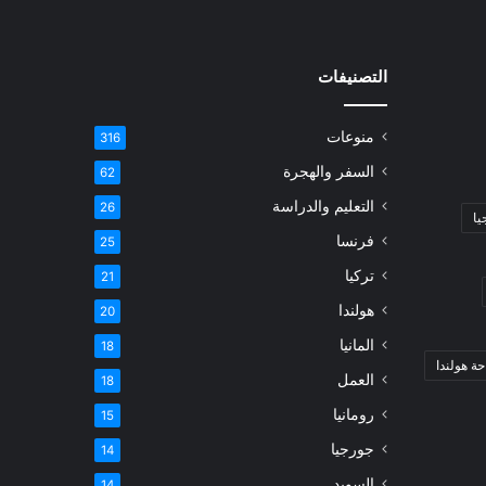
التصنيفات
منوعات
316
السفر والهجرة
62
التعليم والدراسة
26
يا
فرنسا
25
تركيا
21
هولندا
20
المانيا
18
ة هولندا
العمل
18
رومانيا
15
جورجيا
14
السويد
14