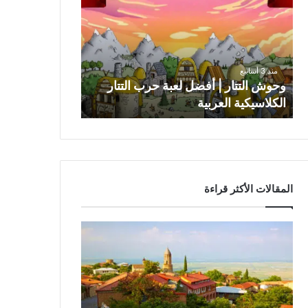
و
ش
ا
ل
ت
منذ 3 أسابيع
ت
وحوش التتار | أفضل لعبة حرب التتار
ا
الكلاسيكية العربية
ر
|
أ
ف
ض
ل
المقالات الأكثر قراءة
ل
ع
ب
ة
ح
ر
ب
ا
ل