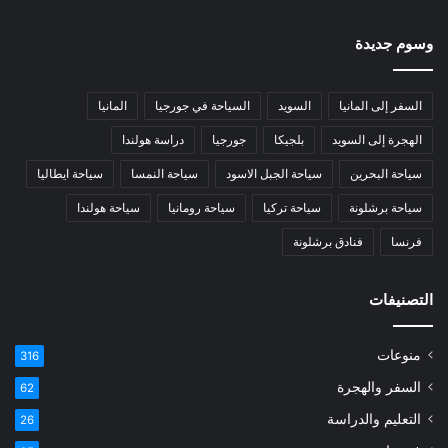
وسوم جديدة
السفر إلى المانيا
السويد
السياحة في جورجيا
المانيا
الهجرة إلى السويد
بلجيكا
جورجيا
دراسة هولندا
سياحة البحرين
سياحة الجبل الاسود
سياحة النمسا
سياحة ايطاليا
سياحة برشلونة
سياحة تركيا
سياحة رومانيا
سياحة هولندا
فرنسا
فنادق برشلونة
التصنيفات
منوعات
316
السفر والهجرة
62
التعليم والدراسة
26