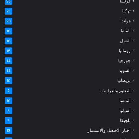
فرنسا
25
تركيا
21
هولندا
20
المانيا
18
العمل
18
رومانيا
15
جورجيا
14
السويد
14
بريطانيا
10
التعليم والدراسة.
2
النمسا
10
اسبانيا
8
بلجيكا
7
اخبار الاقتصاد والاستثمار
12