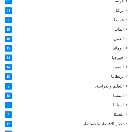
فرنسا
25
تركيا
21
هولندا
20
المانيا
18
العمل
18
رومانيا
15
جورجيا
14
السويد
14
بريطانيا
10
التعليم والدراسة.
2
النمسا
10
اسبانيا
8
بلجيكا
7
اخبار الاقتصاد والاستثمار
12