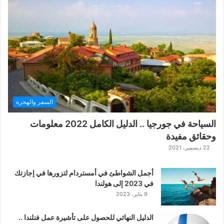
ع
ب
ة
ح
ر
ب
ا
ل
ت
ت
السفر والهجرة
ا
ر
السياحة في جورجيا .. الدليل الكامل 2022 معلومات
ا
وحقائق مفيدة
ل
ك
22 ديسمبر، 2021
ل
ا
أجمل الشواطئ في أمستردام لتزورها في إجازتك
س
في 2023 إلى هولندا
ي
9 يناير، 2023
ك
ي
الدليل النهائي للحصول على تأشيرة عمل فنلندا ..
ة