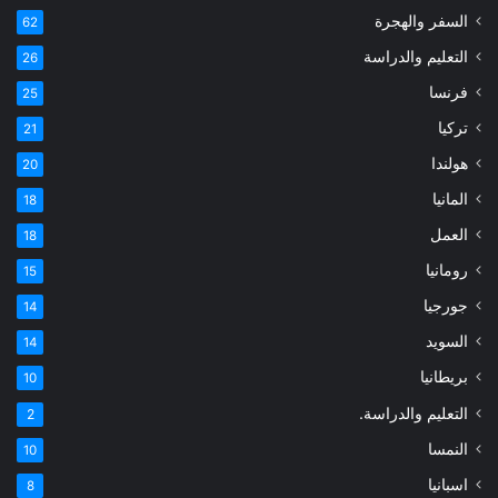
السفر والهجرة
62
التعليم والدراسة
26
فرنسا
25
تركيا
21
هولندا
20
المانيا
18
العمل
18
رومانيا
15
جورجيا
14
السويد
14
بريطانيا
10
التعليم والدراسة.
2
النمسا
10
اسبانيا
8