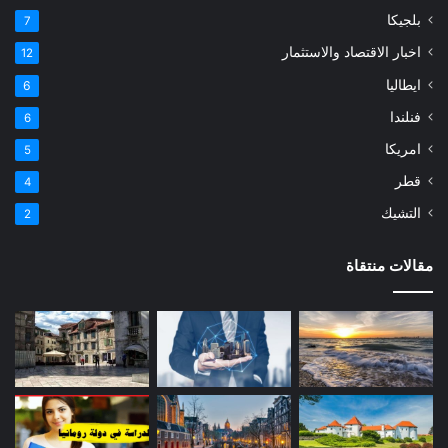
بلجيكا
7
اخبار الاقتصاد والاستثمار
12
ايطاليا
6
فنلندا
6
امريكا
5
قطر
4
التشيك
2
مقالات منتقاة