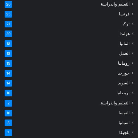
التعليم والدراسة
26
فرنسا
25
تركيا
21
هولندا
20
المانيا
18
العمل
18
رومانيا
15
جورجيا
14
السويد
14
بريطانيا
10
التعليم والدراسة.
2
النمسا
10
اسبانيا
8
بلجيكا
7