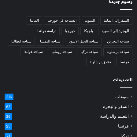
وسوم جديدة
السفر إلى المانيا
السويد
السياحة في جورجيا
المانيا
الهجرة إلى السويد
بلجيكا
جورجيا
دراسة هولندا
سياحة البحرين
سياحة الجبل الاسود
سياحة النمسا
سياحة ايطاليا
سياحة برشلونة
سياحة تركيا
سياحة رومانيا
سياحة هولندا
فرنسا
فنادق برشلونة
التصنيفات
منوعات
316
السفر والهجرة
62
التعليم والدراسة
26
فرنسا
25
تركيا
21