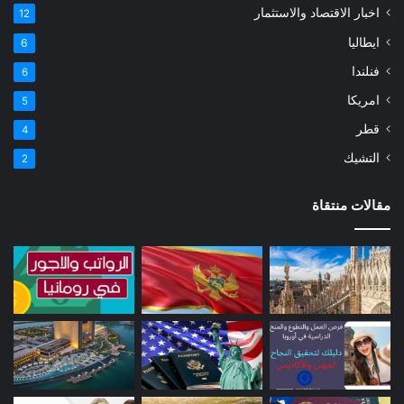
اخبار الاقتصاد والاستثمار
12
ايطاليا
6
فنلندا
6
امريكا
5
قطر
4
التشيك
2
مقالات منتقاة