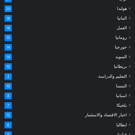
هولندا
20
المانيا
18
العمل
18
رومانيا
15
جورجيا
14
السويد
14
بريطانيا
10
التعليم والدراسة.
2
النمسا
10
اسبانيا
8
بلجيكا
7
اخبار الاقتصاد والاستثمار
12
ايطاليا
6
فنلندا
6