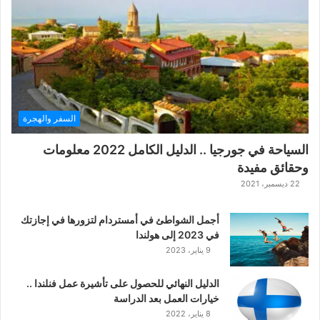
ة
ح
ر
ب
ا
ل
ت
ت
السفر والهجرة
ا
ر
السياحة في جورجيا .. الدليل الكامل 2022 معلومات
ا
وحقائق مفيدة
ل
ك
22 ديسمبر، 2021
ل
ا
أجمل الشواطئ في أمستردام لتزورها في إجازتك
س
في 2023 إلى هولندا
ي
9 يناير، 2023
ك
ي
الدليل النهائي للحصول على تأشيرة عمل فنلندا ..
ة
خيارات العمل بعد الدراسة
ا
8 يناير، 2022
ل