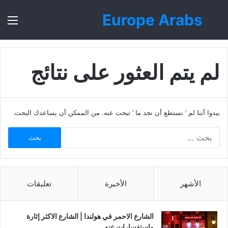
Europe Arabs
بحث
الق
عن
لم يتم العثور على نتائج
يبدوا أننا لم ’ نستطع أن نجد ما ’ تبحث عنه. من الممكن أن يساعدك البحث.
ا
ل
ب
ح
ث
الأشهر
الأخيرة
تعليقات
ع
ن
:
الشارع الاحمر في هولندا | الشارع الاكثر إثارة
واستفسارات عنه