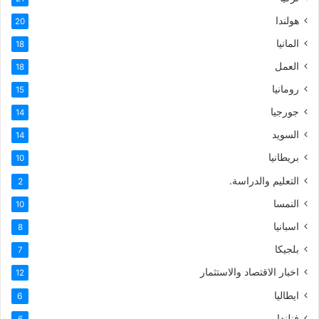
هولندا
20
المانيا
18
العمل
18
رومانيا
15
جورجيا
14
السويد
14
بريطانيا
10
التعليم والدراسة.
2
النمسا
10
اسبانيا
8
بلجيكا
7
اخبار الاقتصاد والاستثمار
12
ايطاليا
6
فنلندا
6