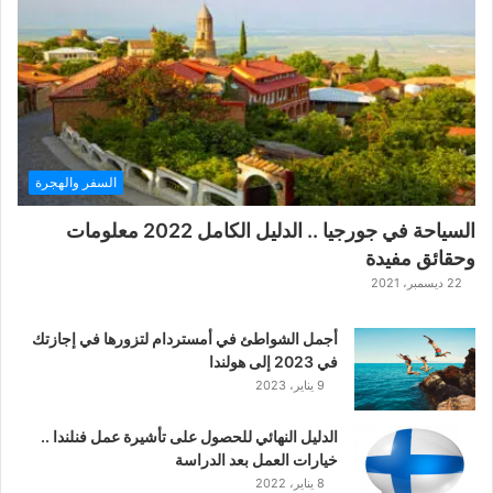
ة
ح
ر
ب
ا
ل
ت
ت
السفر والهجرة
ا
ر
السياحة في جورجيا .. الدليل الكامل 2022 معلومات
ا
وحقائق مفيدة
ل
ك
22 ديسمبر، 2021
ل
ا
أجمل الشواطئ في أمستردام لتزورها في إجازتك
س
في 2023 إلى هولندا
ي
9 يناير، 2023
ك
ي
الدليل النهائي للحصول على تأشيرة عمل فنلندا ..
ة
خيارات العمل بعد الدراسة
ا
8 يناير، 2022
ل