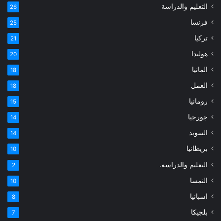
التعليم والدراسة
26
فرنسا
25
تركيا
21
هولندا
20
المانيا
18
العمل
18
رومانيا
15
جورجيا
14
السويد
14
بريطانيا
10
التعليم والدراسة.
2
النمسا
10
اسبانيا
8
بلجيكا
7