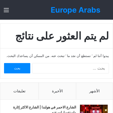
Europe Arabs
بحث
الق
عن
لم يتم العثور على نتائج
يبدوا أننا لم ’ نستطع أن نجد ما ’ تبحث عنه. من الممكن أن يساعدك البحث.
ا
ل
ب
ح
ث
الأشهر
الأخيرة
تعليقات
ع
ن
:
الشارع الاحمر في هولندا | الشارع الاكثر إثارة
واستفسارات عنه