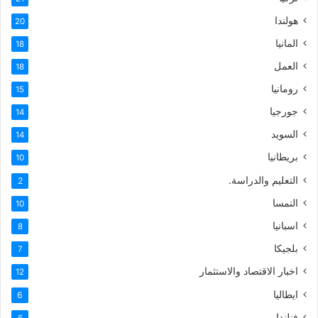
هولندا
20
المانيا
18
العمل
18
رومانيا
15
جورجيا
14
السويد
14
بريطانيا
10
التعليم والدراسة.
2
النمسا
10
اسبانيا
8
بلجيكا
7
اخبار الاقتصاد والاستثمار
12
ايطاليا
6
فنلندا
6