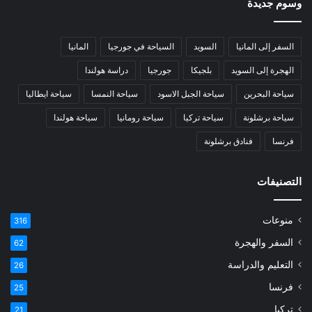
وسوم جديدة
السفر إلى المانيا
السويد
السياحة في جورجيا
المانيا
الهجرة إلى السويد
بلجيكا
جورجيا
دراسة هولندا
سياحة البحرين
سياحة الجبل الاسود
سياحة النمسا
سياحة ايطاليا
سياحة برشلونة
سياحة تركيا
سياحة رومانيا
سياحة هولندا
فرنسا
فنادق برشلونة
التصنيفات
منوعات
316
السفر والهجرة
62
التعليم والدراسة
26
فرنسا
25
تركيا
21