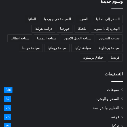
وسوم جديدة
السفر إلى المانيا
السويد
السياحة في جورجيا
المانيا
الهجرة إلى السويد
بلجيكا
جورجيا
دراسة هولندا
سياحة البحرين
سياحة الجبل الاسود
سياحة النمسا
سياحة ايطاليا
سياحة برشلونة
سياحة تركيا
سياحة رومانيا
سياحة هولندا
فرنسا
فنادق برشلونة
التصنيفات
منوعات
316
السفر والهجرة
62
التعليم والدراسة
26
فرنسا
25
تركيا
21