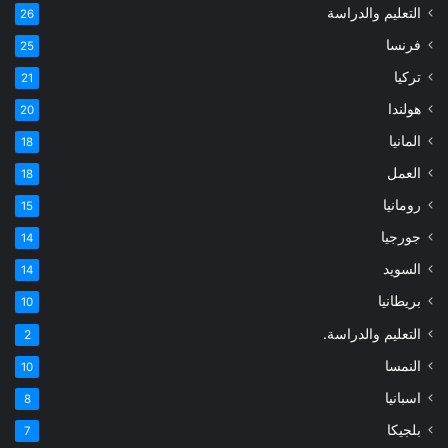
التعليم والدراسة
26
فرنسا
25
تركيا
21
هولندا
20
المانيا
18
العمل
18
رومانيا
15
جورجيا
14
السويد
14
بريطانيا
10
التعليم والدراسة.
2
النمسا
10
اسبانيا
8
بلجيكا
7