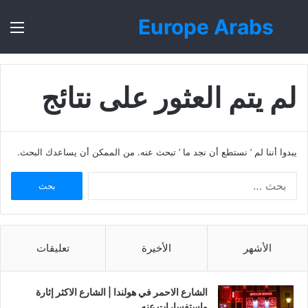
Europe Arabs
بحث
الق
عن
لم يتم العثور على نتائج
يبدوا أننا لم ’ نستطع أن نجد ما ’ تبحث عنه. من الممكن أن يساعدك البحث.
ا
ل
ب
ح
ث
الأشهر
الأخيرة
تعليقات
ع
ن
:
الشارع الاحمر في هولندا | الشارع الاكثر إثارة
واستفسارات عنه