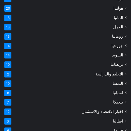
هولندا
20
المانيا
18
العمل
18
رومانيا
15
جورجيا
14
السويد
14
بريطانيا
10
التعليم والدراسة.
2
النمسا
10
اسبانيا
8
بلجيكا
7
اخبار الاقتصاد والاستثمار
12
ايطاليا
6
فنلندا
6