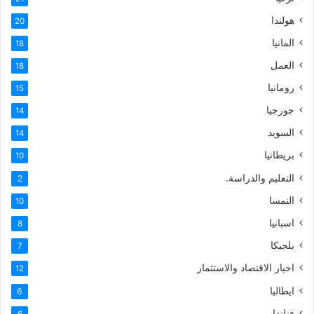
هولندا
20
المانيا
18
العمل
18
رومانيا
15
جورجيا
14
السويد
14
بريطانيا
10
التعليم والدراسة.
2
النمسا
10
اسبانيا
8
بلجيكا
7
اخبار الاقتصاد والاستثمار
12
ايطاليا
6
فنلندا
6